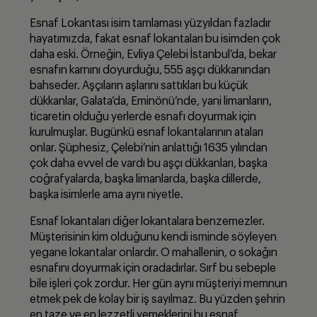
Esnaf Lokantası isim tamlaması yüzyıldan fazladır
hayatımızda, fakat esnaf lokantaları bu isimden çok
daha eski. Örneğin, Evliya Çelebi İstanbul’da, bekar
esnafın karnını doyurduğu, 555 aşçı dükkanından
bahseder. Aşçıların aşlarını sattıkları bu küçük
dükkanlar, Galata’da, Eminönü’nde, yani limanların,
ticaretin olduğu yerlerde esnafı doyurmak için
kurulmuşlar. Bugünkü esnaf lokantalarının ataları
onlar. Şüphesiz, Çelebi’nin anlattığı 1635 yılından
çok daha evvel de vardı bu aşçı dükkanları, başka
coğrafyalarda, başka limanlarda, başka dillerde,
başka isimlerle ama aynı niyetle.
Esnaf lokantaları diğer lokantalara benzemezler.
Müşterisinin kim olduğunu kendi isminde söyleyen
yegane lokantalar onlardır. O mahallenin, o sokağın
esnafını doyurmak için oradadırlar. Sırf bu sebeple
bile işleri çok zordur. Her gün aynı müşteriyi memnun
etmek pek de kolay bir iş sayılmaz. Bu yüzden şehrin
en taze ve en lezzetli yemeklerini bu esnaf