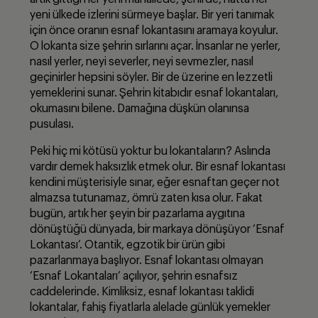
yeni ülkede izlerini sürmeye başlar. Bir yeri tanımak
için önce oranın esnaf lokantasını aramaya koyulur.
O lokanta size şehrin sırlarını açar. İnsanlar ne yerler,
nasıl yerler, neyi severler, neyi sevmezler, nasıl
geçinirler hepsini söyler. Bir de üzerine en lezzetli
yemeklerini sunar. Şehrin kitabıdır esnaf lokantaları,
okumasını bilene. Damağına düşkün olanınsa
pusulası.
Peki hiç mi kötüsü yoktur bu lokantaların? Aslında
vardır demek haksızlık etmek olur. Bir esnaf lokantası
kendini müşterisiyle sınar, eğer esnaftan geçer not
almazsa tutunamaz, ömrü zaten kısa olur. Fakat
bugün, artık her şeyin bir pazarlama aygıtına
dönüştüğü dünyada, bir markaya dönüşüyor ‘Esnaf
Lokantası’. Otantik, egzotik bir ürün gibi
pazarlanmaya başlıyor. Esnaf lokantası olmayan
‘Esnaf Lokantaları’ açılıyor, şehrin esnafsız
caddelerinde. Kimliksiz, esnaf lokantası taklidi
lokantalar, fahiş fiyatlarla alelade günlük yemekler