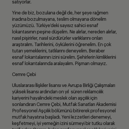
satıyorlar.
Yine de biz, bozulana değil de, her şeye rağmen
inadına bozulmayana, teslim olmayana dönelim
yüzümüzü. Türkiye’deki sayısız sahici esnaf
lokantasının peşine düşelim. Ne alırlar, nereden alırlar,
nasıl pişirirler, nasıl sürdürürler varlıklarını onları
araştıralım. Tarihlerini, öykülerini öğrenelim. En çok
tutan yemeklerini, tatlılarını deneyelim. Beraber
esnaf lokantalarının izini sürelim. Şehirlerin kimliklerini
esnaf lokantalarında aralayalım. Pişman olmayız.
Cemre Çebi
Uluslararası İlişkiler lisansı ve Avrupa Birliği Çalışmaları
yüksek lisansı ardından on yıl süren reklamcılık
kariyerini hayalindeki meslek olan aşçılık için
sonlandıran Cemre Çebi, Mutfak Sanatları Akademisi
Profesyonel Aşçılık bölümünü bitirerek profesyonel
mutfak hayatına başladı. Yeni lezzetleri denemeyi,
keşfetmeyi, iyi yemeğin izini sürmeyi bir tutku olarak