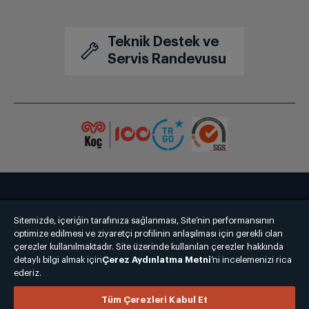
Teknik Destek ve
Servis Randevusu
Bize Ulaşın
Kişisel Verilerin Korunması
İşlem Rehberi
Sitemizde, içeriğin tarafınıza sağlanması, Site’nin performansının
Satış Sözleşmesi
optimize edilmesi ve ziyaretçi profilinin anlaşılması için gerekli olan
çerezler kullanılmaktadır. Site üzerinde kullanılan çerezler hakkında
detaylı bilgi almak için
© 2025 grundig.com.tr
Çerez Aydınlatma Metni
’ni incelemenizi rica
ederiz.
Tüm Çerezleri Kabul Et