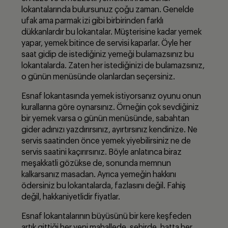
lokantalarında bulursunuz çoğu zaman. Genelde
ufak ama parmak izi gibi birbirinden farklı
dükkanlardır bu lokantalar. Müşterisine kadar yemek
yapar, yemek bitince de servisi kaparlar. Öyle her
saat gidip de istediğiniz yemeği bulamazsınız bu
lokantalarda. Zaten her istediğinizi de bulamazsınız,
o günün menüsünde olanlardan seçersiniz.
Esnaf lokantasında yemek istiyorsanız oyunu onun
kurallarına göre oynarsınız. Örneğin çok sevdiğiniz
bir yemek varsa o günün menüsünde, sabahtan
gider adınızı yazdırırsınız, ayırtırsınız kendinize. Ne
servis saatinden önce yemek yiyebilirsiniz ne de
servis saatini kaçırırsınız. Böyle anlatınca biraz
meşakkatli gözükse de, sonunda memnun
kalkarsanız masadan. Ayrıca yemeğin hakkını
ödersiniz bu lokantalarda, fazlasını değil. Fahiş
değil, hakkaniyetlidir fiyatlar.
Esnaf lokantalarının büyüsünü bir kere keşfeden
artık gittiği her yeni mahallede, şehirde, hatta her