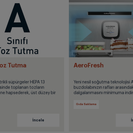
 Toz Tutma
AeroFresh
li süpürgeler HEPA 13
Yeni nesil soğutma teknolojisi
yesinde toplanan tozların
buzdolabınızın rafları arasındak
apsederek, üst düzey bir
dalgalanmasını minimuma indiri
rformansı sunar. Temizlik
rafında eş sıcaklıkta soğutma s
ır.
Gıda Saklama