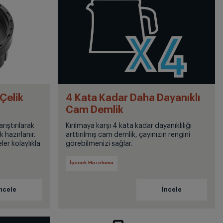
Çelik
4 Kata Kadar Daha Dayanıklı
Cam Demlik
rıştırılarak
Kırılmaya karşı 4 kata kadar dayanıklılığı
 hazırlanır.
arttırılmış cam demlik, çayınızın rengini
er kolaylıkla
görebilmenizi sağlar.
İçecek Hazırlama