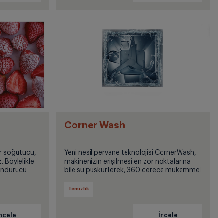
Corner Wash
r soğutucu,
Yeni nesil pervane teknolojisi CornerWash,
. Böylelikle
makinenizin erişilmesi en zor noktalarına
ondurucu
bile su püskürterek, 360 derece mükemmel
e
temizlik sağlar.
Temizlik