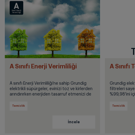
A Sınıfı Enerji Verimliliği
A Sınıfı
A sınıfı Enerji Verimliliği’ne sahip Grundig
Grundig elektrik
elektrikli süpürgeler, evinizi toz ve kirlerden
filtreleri sa
arındırırken enerjiden tasarruf etmenizi de
%99,98'ini içine h
sağlıyor.
toz tutma pe
kalitenizi artır
Temizlik
Temizlik