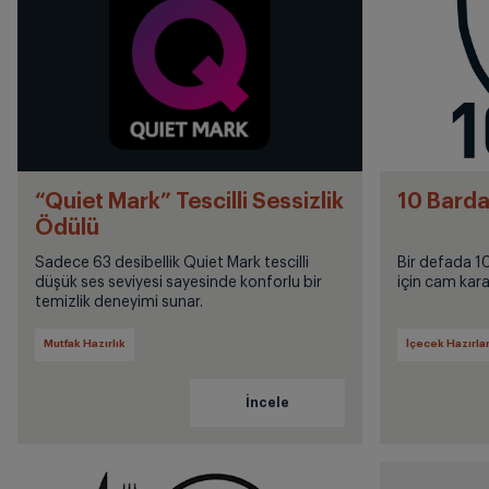
“Quiet Mark” Tescilli Sessizlik
10 Barda
Ödülü
Sadece 63 desibellik Quiet Mark tescilli
Bir defada 10
düşük ses seviyesi sayesinde konforlu bir
için cam kara
temizlik deneyimi sunar.
Mutfak Hazırlık
İçecek Hazırl