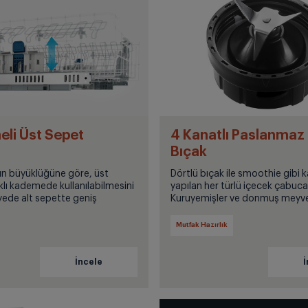
li Üst Sepet
4 Kanatlı Paslanmaz 
Bıçak
zın büyüklüğüne göre, üst
Dörtlü bıçak ile smoothie gibi ka
klı kademede kullanılabilmesini
yapılan her türlü içecek çabucak
de alt sepette geniş
Kuruyemişler ve donmuş meyvel
st sepette daha uzun
parçalanır.
 açılır.
Mutfak Hazırlık