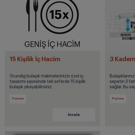
15 Kişilik İç Hacim
3 Kademe
Grundig bulaşık makinelerinizin özel iç
Bulaşıklarını
tasarımı sayesinde tek seferde 15 kişilik
sepetin 3 far
bulaşık yıkayabilirsiniz.
sağlar. Bu saye
tabaklara, ü
bardaklara yer
Pişirme
Pişirme