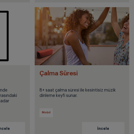
Çalma Süresi
inde
8+ saat çalma süresi ile kesintisiz müzik
rasındaki
dinleme keyfi sunar.
kadar
 keyfini
Mobil