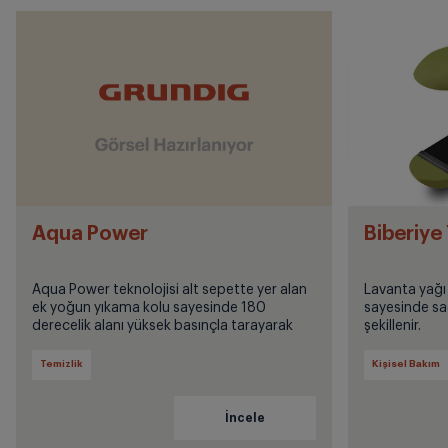
Aqua Power
Biberiye 
Aqua Power teknolojisi alt sepette yer alan
Lavanta yağı 
ek yoğun yıkama kolu sayesinde 180
sayesinde sa
derecelik alanı yüksek basınçla tarayarak
şekillenir.
fırçalama etkisi yaratır, zor kirleri kolaylıkla
temizler.
Temizlik
Kişisel Bakım