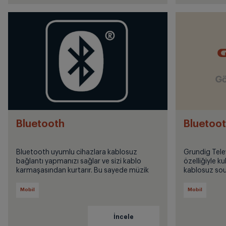
Bluetooth
Bluetoot
Bluetooth uyumlu cihazlara kablosuz
Grundig Tele
bağlantı yapmanızı sağlar ve sizi kablo
özelliğiyle k
karmaşasından kurtarır. Bu sayede müzik
kablosuz sou
dinlemek için ses sisteminin yakınında
bluetooth’lu 
olmanız gerekmez
Mobil
Mobil