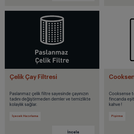
Çelik Çay Filtresi
Cooksens
Paslanmaz çelik filtre sayesinde çayınızın
Cooksense te
tadını değiştirmeden demler ve temizlikte
fincanda eşit
kolaylık sağlar.
kahve !
İçecek Hazırlama
Pişirme