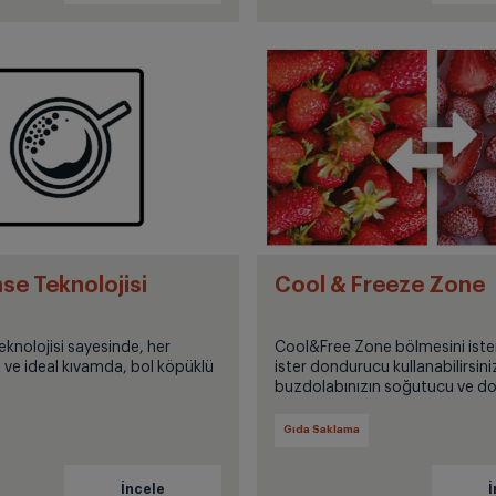
e Teknolojisi
Cool & Freeze Zone
knolojisi sayesinde, her
Cool&Free Zone bölmesini iste
 ve ideal kıvamda, bol köpüklü
ister dondurucu kullanabilirsiniz
buzdolabınızın soğutucu ve d
hacmini kişisel ihtiyacınıza gör
değiştirebilirsiniz.
Gıda Saklama