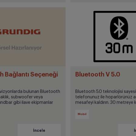
h Bağlantı Seçeneği
Bluetooth V 5.0
vizyonlarda bulunan Bluetooth
Bluetooth 5.0 teknolojisi sayes
ulaklık, subwoofer veya
telefonunuz ile hoparlörünüz a
ndbar gibi ilave ekipmanlar
mesafeyi kaldırın. 30 metreye 
tüm cihazlara erişim sağlanır.
kesilmeyen müzik ile eğlencenin
çıkarın.
Mobil