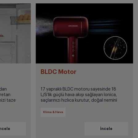
BLDC Motor
rdan
17 yapraklı BLDC motoru sayesinde 18
üretan
L/S’lik güçlü hava akışı sağlayan Ionica,
nizi taze
saçlarınızı hızlıca kurutur, doğal nemini
ınızı önemli
korur ve saçlarınızın sağlıkla parlamasını
sağlar.
Klima & Hava