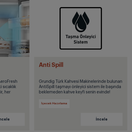
Anti Spill
 AeroFresh
Grundig Türk Kahvesi Makinelerinde bulunan
i sıcaklık
AntiSpill taşmayı önleyici sistem ile başında
r, her
beklemeden kahve keyfi senin evinde!
ağlar.
İçecek Hazırlama