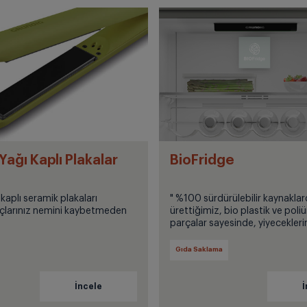
Yağı Kaplı Plakalar
BioFridge
kaplı seramik plakaları
" %100 sürdürülebilir kaynakla
çlarınız nemini kaybetmeden
ürettiğimiz, bio plastik ve poli
parçalar sayesinde, yiyecekleri
tutar, karbondioksit emisyonlar
ölçüde azaltırsınız."
Gıda Saklama