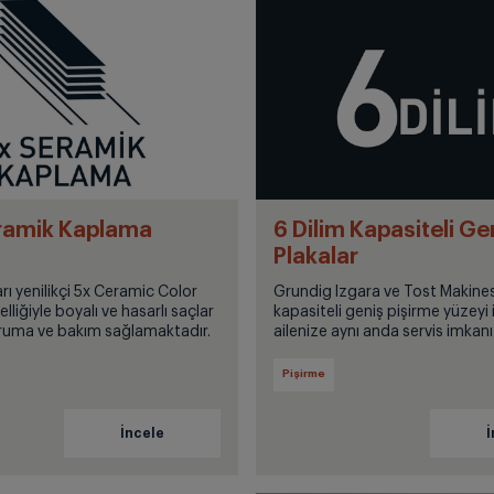
eramik Kaplama
6 Dilim Kapasiteli Ge
Plakalar
rı yenilikçi 5x Ceramic Color
Grundig Izgara ve Tost Makinesi
lliğiyle boyalı ve hasarlı saçlar
kapasiteli geniş pişirme yüzeyi 
oruma ve bakım sağlamaktadır.
ailenize aynı anda servis imkanı
size zaman kazandırır.
Pişirme