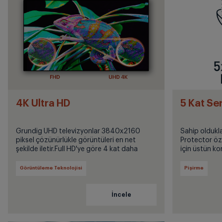
4K Ultra HD
5 Kat S
Grundig UHD televizyonlar 3840x2160
Sahip oldukla
piksel çözünürlükle görüntüleri en net
Protector öze
şekilde iletir.Full HD'ye göre 4 kat daha
için üstün k
yüksek çözünürlük sunar.
Görüntüleme Teknolojisi
Pişirme