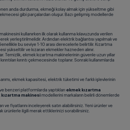
tenen anda durdurma, ekmeği kolay almak için yükseltme gibi
ı çekmecesi gibi parçalardan oluşur. Bazı gelişmiş modellerde
akinesini kullanırken ilk olarak kullanma kılavuzunda verilen
ek yerleştirilmelidir. Ardından elektrik bağlantısı yapılmalı ve
nellikle bu seviye 1-10 arası derecelerle belirtilir. Kızartma
i yükseltilir ve kızaran ekmekler hazneden alınır.
lar. Temizlik, ekmek kızartma makinelerinin güvenle uzun yıllar
rıntıları kırıntı çekmecesinde toplanır. Sonraki kullanımlarda
ımı, ekmek kapasitesi, elektrik tüketimi ve farklı işlevlerinin
m ve benzeri platformlarda yaptıkları
ekmek kızartma
k kızartma makinesi
modellerini markaların belirli dönemlerde
ı ve fiyatlarını inceleyerek satın alabilirsiniz. Yeni ürünler ve
rünlerle ilgili merak ettiklerinizi sorabilirsiniz.