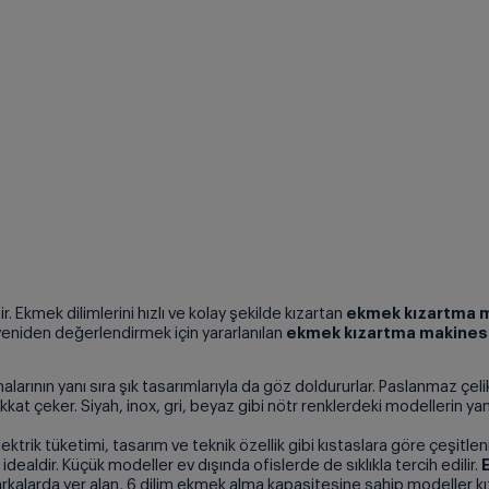
. Ekmek dilimlerini hızlı ve kolay şekilde kızartan
ekmek kızartma 
eniden değerlendirmek için yararlanılan
ekmek kızartma makinesi
malarının yanı sıra şık tasarımlarıyla da göz doldururlar. Paslanmaz çel
kkat çeker. Siyah, inox, gri, beyaz gibi nötr renklerdeki modellerin yanı
lektrik tüketimi, tasarım ve teknik özellik gibi kıstaslara göre çeşitle
 idealdir. Küçük modeller ev dışında ofislerde de sıklıkla tercih edilir.
rkalarda yer alan, 6 dilim ekmek alma kapasitesine sahip modeller kı