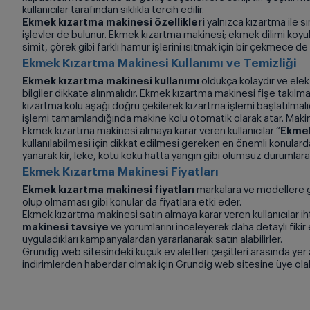
kullanıcılar tarafından sıklıkla tercih edilir.
Ekmek kızartma makinesi özellikleri
yalnızca kızartma ile 
işlevler de bulunur. Ekmek kızartma makinesi; ekmek dilimi koyul
simit, çörek gibi farklı hamur işlerini ısıtmak için bir çekmece de
Ekmek Kızartma Makinesi Kullanımı ve Temizliği
Ekmek kızartma makinesi kullanımı
oldukça kolaydır ve elek
bilgiler dikkate alınmalıdır. Ekmek kızartma makinesi fişe takıl
kızartma kolu aşağı doğru çekilerek kızartma işlemi başlatılmalıd
işlemi tamamlandığında makine kolu otomatik olarak atar. Makine
Ekmek kızartma makinesi almaya karar veren kullanıcılar “
Ekmek
kullanılabilmesi için dikkat edilmesi gereken en önemli konularda
yanarak kir, leke, kötü koku hatta yangın gibi olumsuz durumlara
Ekmek Kızartma Makinesi Fiyatları
Ekmek kızartma makinesi fiyatları
markalara ve modellere gör
olup olmaması gibi konular da fiyatlara etki eder.
Ekmek kızartma makinesi satın almaya karar veren kullanıcılar iht
makinesi tavsiye
ve yorumlarını inceleyerek daha detaylı fikir 
uyguladıkları kampanyalardan yararlanarak satın alabilirler.
Grundig web sitesindeki küçük ev aletleri çeşitleri arasında yer
indirimlerden haberdar olmak için Grundig web sitesine üye olab