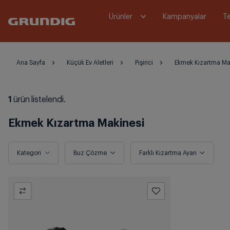
Ürünler
Kampanyalar
Te
Ana Sayfa
Küçük Ev Aletleri
Pişirici
Ekmek Kızartma Ma
1
ürün listelendi.
Ekmek Kızartma Makinesi
Kategori
Buz Çözme
Farklı Kızartma Ayarı