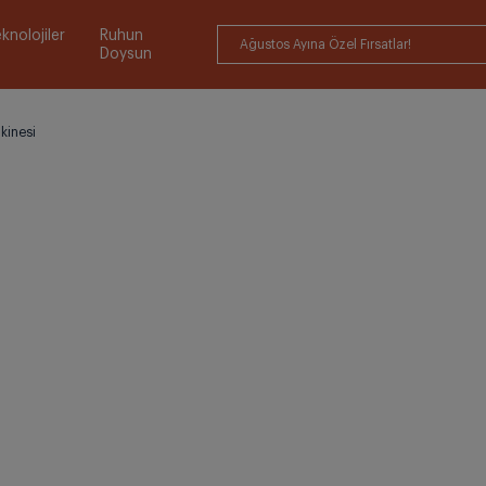
knolojiler
Ruhun
Ağustos Ayına Özel Fırsatlar!
Doysun
kinesi