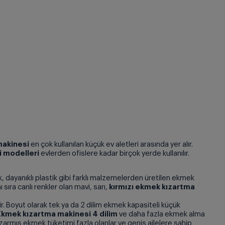
makinesi
en çok kullanılan küçük ev aletleri arasında yer alır.
 modelleri
evlerden ofislere kadar birçok yerde kullanılır.
ik, dayanıklı plastik gibi farklı malzemelerden üretilen ekmek
 sıra canlı renkler olan mavi, sarı,
kırmızı ekmek kızartma
nir. Boyut olarak tek ya da 2 dilim ekmek kapasiteli küçük
Ekmek kızartma makinesi 4 dilim
ve daha fazla
ekmek alma
zarmış ekmek tüketimi fazla olanlar ve geniş ailelere sahip