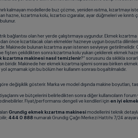
sınırlı kalmayan modellerde buz çözme, yeniden ısıtma, kızartmayı is
an hazne, kızartma kolu, kızartıcı ızgaralar, ayar düğmeleri ve kırınt
 bulunur.
trik bağlantısı olan her yerde çalıştırmaya uygundur. Ekmek kızartma m
madan önce kızartılacak olan ekmekler hazneye uygun boyutta dilimlener
ır. Makinede bulunan kızartma ayarı istenen seviyeye getirilmelidir. Ge
 fişten çekildikten sonra kızartma kolu yukarı çekilerek ekmek haznes
 kızartma makinesi nasıl temizlenir
?” sorusunu da sıklıkla sorar
n biridir. Makinede her ekmek kızartma işlemi sonrası biriken ekmek kı
 yol açmamak için bu bölüm her kullanım sonrası boşaltılmalıdır.
e değişiklik gösterir. Marka ve model dışında makine boyutları, tasar
iyaçlarını ve bütçelerini belirledikten sonra diğer kullanıcıların foru
edinebilirler. Fiyat/performansı dengeli ve kendileri için
en iyi ekme
 alan
Grundig ekmek kızartma makinesi
modellerini teknik detaylar
ilir;
444 0 888
numaralı Grundig Çağrı Merkezi Hattı’nı 7/24 arayarak ü