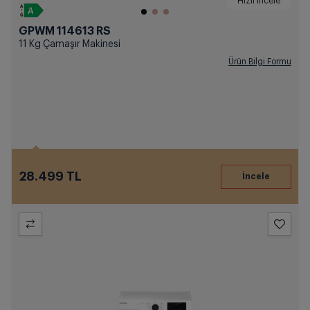
Hızlı İncele
GPWM 114613 RS
11 Kg Çamaşır Makinesi
Ürün Bilgi Formu
28.499 TL