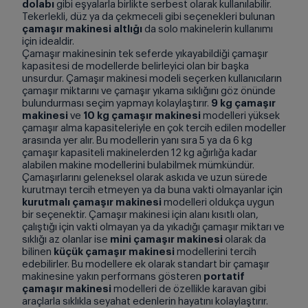
dolabı
gibi eşyalarla birlikte serbest olarak kullanılabilir.
Tekerlekli, düz ya da çekmeceli gibi seçenekleri bulunan
çamaşır makinesi altlığı
da solo makinelerin kullanımı
için idealdir.
Çamaşır makinesinin tek seferde yıkayabildiği çamaşır
kapasitesi de modellerde belirleyici olan bir başka
unsurdur. Çamaşır makinesi modeli seçerken kullanıcıların
çamaşır miktarını ve çamaşır yıkama sıklığını göz önünde
bulundurması seçim yapmayı kolaylaştırır.
9 kg çamaşır
makinesi
ve
10 kg çamaşır makinesi
modelleri yüksek
çamaşır alma kapasiteleriyle en çok tercih edilen modeller
arasında yer alır. Bu modellerin yanı sıra 5 ya da 6 kg
çamaşır kapasiteli makinelerden 12 kg ağırlığa kadar
alabilen makine modellerini bulabilmek mümkündür.
Çamaşırlarını geleneksel olarak askıda ve uzun sürede
kurutmayı tercih etmeyen ya da buna vakti olmayanlar için
kurutmalı çamaşır makinesi
modelleri oldukça uygun
bir seçenektir. Çamaşır makinesi için alanı kısıtlı olan,
çalıştığı için vakti olmayan ya da yıkadığı çamaşır miktarı ve
sıklığı az olanlar ise
mini çamaşır makinesi
olarak da
bilinen
küçük çamaşır makinesi
modellerini tercih
edebilirler. Bu modellere ek olarak standart bir çamaşır
makinesine yakın performans gösteren
portatif
çamaşır makinesi
modelleri de özellikle karavan gibi
araçlarla sıklıkla seyahat edenlerin hayatını kolaylaştırır.