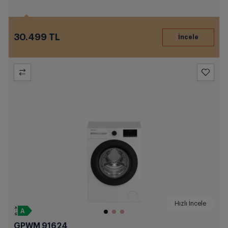
30.499 TL
Hızlı İncele
GPWM 91624