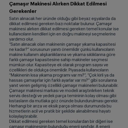
Çamaşır Makinesi Alırken Dikkat Edilmesi
Gerekenler
Satın alınacak her üründe olduğu gibi beyaz eşyalarda da
dikkat edilmesi gereken bazı noktalar bulunur. Çamaşır
makinesi alırken dikkat edilmesi gereken temel konular ise
kullanıcıların kendileri için en doğru makineyi seçmelerine
yardımcı olur.
“Satın alınacak olan makinenin çamaşır yıkama kapasitesi
ne kadar?” sorusunun yanıtı önemlidir çünkü kullanıcıların
makine kullanım alışkanlıklarına ve yıkama sıklıklarına göre
farklı çamaşır kapasitesine sahip makineler seçmesi
mümkün olur. Kapasiteye ek olarak program sayısı ve
özellikleri de oldukça önemlidir. Piyasada kullanıcıların
“Makinenin kısa yıkama programı var mı?”, “Çok kirli ya da
hassas çamaşırlar için farklı ayarlar var mı?” gibi sorularına
yanıt veren gelişmiş özellikli çamaşır makineleri bulunabilir.
Çamaşır makinesi markası ve modeli araştırılırken teknik
servis desteği ve yedek parça temininin kolay olması gibi
kıstasların da mutlaka göz önünde bulundurulması gerekir.
Herhangi bir arıza ve eksik parça olması durumunda bu
hizmetlerin acil ve pratik bir şekilde alınabilmesi hayatı
kolaylaştırabilir.
Dikkat edilmesi gereken temel konulardan bir diğeri ise
çamaşır makinesinin bulunduğu enerji sınıfıdır. A enerji