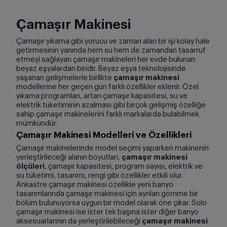
Çamaşır Makinesi
Çamaşır yıkama gibi yorucu ve zaman alan bir işi kolay hale
getirmesinin yanında hem su hem de zamandan tasarruf
etmeyi sağlayan çamaşır makineleri her evde bulunan
beyaz eşyalardan biridir. Beyaz eşya teknolojisinde
yaşanan gelişmelerle birlikte
çamaşır makinesi
modellerine her geçen gün farklı özellikler eklenir. Özel
yıkama programları, artan çamaşır kapasitesi, su ve
elektrik tüketiminin azalması gibi birçok gelişmiş özelliğe
sahip çamaşır makinelerini farklı markalarda bulabilmek
mümkündür.
Çamaşır Makinesi Modelleri ve Özellikleri
Çamaşır makinelerinde model seçimi yaparken makinenin
yerleştirileceği alanın boyutları,
çamaşır makinesi
ölçüleri
, çamaşır kapasitesi, program sayısı, elektrik ve
su tüketimi, tasarımı, rengi gibi özellikler etkili olur.
Ankastre çamaşır makinesi özellikle yeni banyo
tasarımlarında çamaşır makinesi için ayrılan gömme bir
bölüm bulunuyorsa uygun bir model olarak öne çıkar. Solo
çamaşır makinesi ise ister tek başına ister diğer banyo
aksesuarlarının da yerleştirilebileceği
çamaşır makinesi