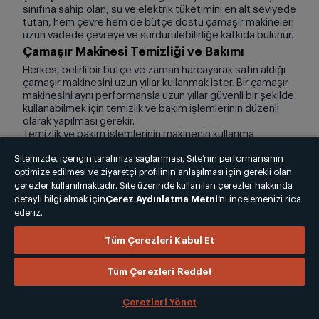
sınıfına sahip olan, su ve elektrik tüketimini en alt seviyede
tutan, hem çevre hem de bütçe dostu çamaşır makineleri
uzun vadede çevreye ve sürdürülebilirliğe katkıda bulunur.
Çamaşır Makinesi Temizliği ve Bakımı
Herkes, belirli bir bütçe ve zaman harcayarak satın aldığı
çamaşır makinesini uzun yıllar kullanmak ister. Bir çamaşır
makinesini aynı performansla uzun yıllar güvenli bir şekilde
kullanabilmek için temizlik ve bakım işlemlerinin düzenli
olarak yapılması gerekir.
Temizlik ve bakım işlemlerinin makinenin kullanma
kılavuzunda yer alan açıklamalara uyulacak şekilde
Sitemizde, içeriğin tarafınıza sağlanması, Site’nin performansının
yapılması,
çamaşır makinesi temizliği
konusunda
optimize edilmesi ve ziyaretçi profilinin anlaşılması için gerekli olan
dikkat edilmesi gereken önemli konulardan biridir.
Makinenin belirli aralıklarla
çamaşır makinesi
çerezler kullanılmaktadır. Site üzerinde kullanılan çerezler hakkında
temizleyici
ya da yalnızca su ile içinde çamaşır olmadan
detaylı bilgi almak için
Çerez Aydınlatma Metni
’ni incelemenizi rica
çalıştırılarak temizlenmesi gerekir. Çamaşır makinesinin
ederiz.
deterjan çekmecesi, gider borusu, iç haznesi gibi tüm
parçalarının temizlenmesi, kötü koku oluşumunu
Tüm Çerezleri Kabul Et
önlemeye yardımcı olur.
Evde yapılan makine temizliğinin yanı sıra çamaşır
Tüm Çerezleri Reddet
makinesinin yetkili servisi tarafından belirli aralıklarla
yapılan temizlik ve bakım işlemleri de makinenin ömrünün
uzamasına katkıda bulunur.
Çamaşır makinesi motoru
Çerezleri Yönet
arızası, gider borusunun tıkanması ya da kireçlenme gibi