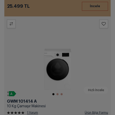
25.499 TL
Hızlı İncele
GWM 101414 A
10 Kg Çamaşır Makinesi
1 Yorum
Ürün Bilgi Formu