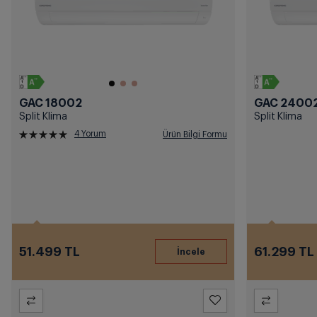
GAC 18002
GAC 2400
Split Klima
Split Klima
4 Yorum
Ürün Bilgi Formu
51.499 TL
61.299 TL