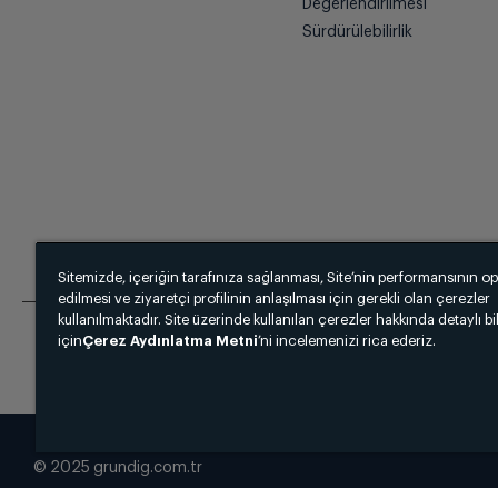
Değerlendirilmesi
Sürdürülebilirlik
Sitemizde, içeriğin tarafınıza sağlanması, Site’nin performansının o
edilmesi ve ziyaretçi profilinin anlaşılması için gerekli olan çerezler
kullanılmaktadır. Site üzerinde kullanılan çerezler hakkında detaylı bi
için
Çerez Aydınlatma Metni
’ni incelemenizi rica ederiz.
© 2025 grundig.com.tr