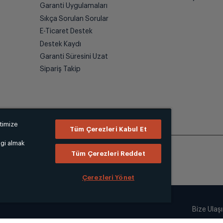
Garanti Uygulamaları
Sıkça Sorulan Sorular
E-Ticaret Destek
Destek Kaydı
Garanti Süresini Uzat
Sipariş Takip
ptimize
Tüm Çerezleri Kabul Et
lgi almak
Tüm Çerezleri Reddet
Çerezleri Yönet
Bize Ulaş