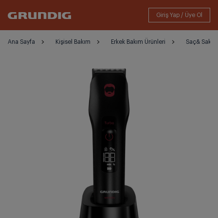
Ana Sayfa
Kişisel Bakım
Erkek Bakım Ürünleri
Saç& Sakal