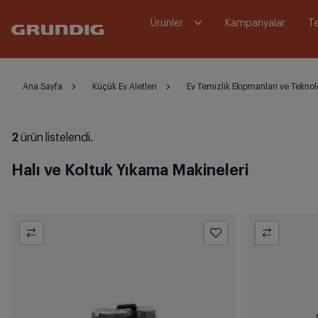
Ürünler
Kampanyalar
Te
Ana Sayfa
Küçük Ev Aletleri
Ev Temizlik Ekipmanları ve Teknolo
2
ürün listelendi.
Halı ve Koltuk Yıkama Makineleri