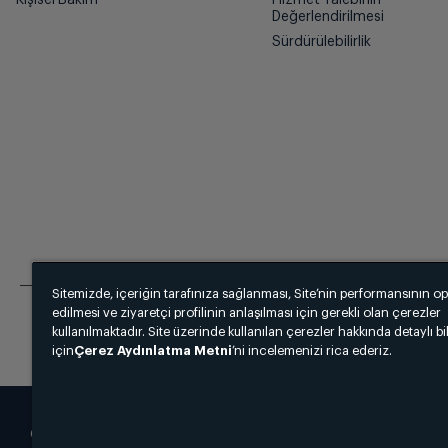
Değerlendirilmesi
Sürdürülebilirlik
Sitemizde, içeriğin tarafınıza sağlanması, Site’nin performansının o
edilmesi ve ziyaretçi profilinin anlaşılması için gerekli olan çerezler
kullanılmaktadır. Site üzerinde kullanılan çerezler hakkında detaylı bi
için
Çerez Aydınlatma Metni
’ni incelemenizi rica ederiz.
© 2025 grundig.com.tr