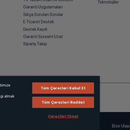
Teknolojiler
Garanti Uygulamaları
Sıkça Sorulan Sorular
E-Ticaret Destek
Destek Kaydı
Garanti Süresini Uzat
Sipariş Takip
ptimize
Tüm Çerezleri Kabul Et
lgi almak
Tüm Çerezleri Reddet
Çerezleri Yönet
Bize Ulaş