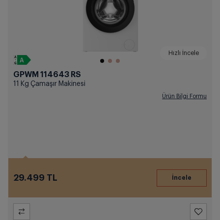
Hızlı İncele
GPWM 114643 RS
11 Kg Çamaşır Makinesi
Ürün Bilgi Formu
29.499 TL