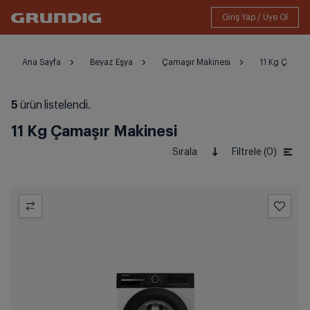
Ana Sayfa
Beyaz Eşya
Çamaşır Makinesi
11 Kg Çamaşı
5
ürün listelendi.
11 Kg Çamaşır Makinesi
Sırala
Filtrele (0)