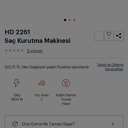
HD 2261
1
Saç Kurutma Makinesi
0
yorum
Taksit ve Ödeme
Seçenekleri
Güç
Hız Ayarı
Kablo Sarma
1600
W
2
Yuvası
Hayır
Ürün Evime Ne Zaman Ulaşır?