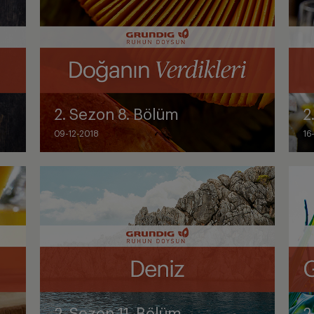
2. Sezon 8. Bölüm
2
09-12-2018
16