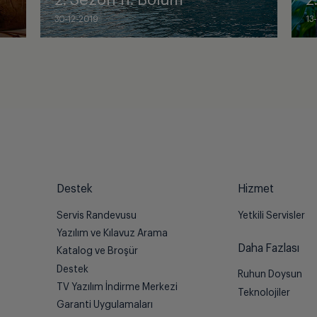
2. Sezon 11. Bölüm
2
30-12-2019
13
Destek
Hizmet
Servis Randevusu
Yetkili Servisler
Yazılım ve Kılavuz Arama
Daha Fazlası
Katalog ve Broşür
Destek
Ruhun Doysun
TV Yazılım İndirme Merkezi
Teknolojiler
Garanti Uygulamaları