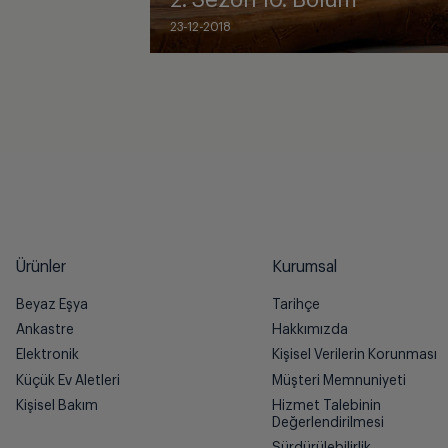
2. Sezon 10. Bölüm
23-12-2018
Ürünler
Kurumsal
Beyaz Eşya
Tarihçe
Ankastre
Hakkımızda
Elektronik
Kişisel Verilerin Korunması
Küçük Ev Aletleri
Müşteri Memnuniyeti
Kişisel Bakım
Hizmet Talebinin
Değerlendirilmesi
Sürdürülebilirlik