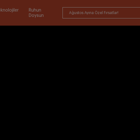
knolojiler
Ruhun
Ağustos Ayına Özel Fırsatlar!
Doysun