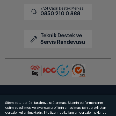
7/24 Çağrı Destek Merkezi
0850 210 0 888
Teknik Destek ve
Servis Randevusu
Bize Ulaşın
Kişisel Verilerin Korunması
İşlem Rehberi
Sitemizde, içeriğin tarafınıza sağlanması, Site’nin performansının
Satış Sözleşmesi
optimize edilmesi ve ziyaretçi profilinin anlaşılması için gerekli olan
çerezler kullanılmaktadır. Site üzerinde kullanılan çerezler hakkında