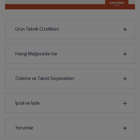
Ürün Teknik Özellikleri
31
cm
Hangi Mağazada Var
İl
Ödeme ve Taksit Seçenekleri
cm
3
İlçe
Kredi Kartı
İptal ve İade
Çoklu Kart ile yapılacak ödemelerde , belirtilen
vadeli taksit seçenekleri kullanılamayacaktır.
SMS İle Ödeme
İptal/İade Talebi Oluşturun
Yorumlar
Derinlik
Siparişlerim sayfasından iade etmek istediğiniz
Genişlik
Yükseklik
Nasıl Kullanılır?
ürünü bulup, İptal/İade Et’e tıklayarak süreci
31
cm
31
cm
3
cm
Bireysel Kredi Kartı