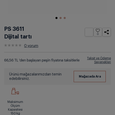
PS 3611
0
Dijital tartı
0
yorum
Taksit ve Ödeme
Seçenekleri
Ürünü mağazalarımızdan temin
edebilirsiniz.
Maksimum
Ölçüm
Kapasitesi
150
kg