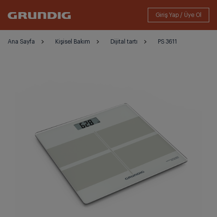
Ana Sayfa
Kişisel Bakım
Dijital tartı
PS 3611