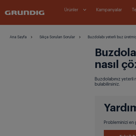
Ürünler
Kampanyalar
Te
Ana Sayfa
Sıkça Sorulan Sorular
Buzdolabı yeterli buz üretmiy
Buzdola
nasıl çö
Buzdolabınız yeterli
bulabilirsiniz.
Yardım
Probleminizi en g