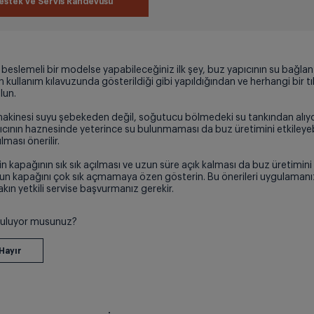
estek ve Servis Randevusu
eslemeli bir modelse yapabileceğiniz ilk şey, buz yapıcının su bağlantı
n kullanım kılavuzunda gösterildiği gibi yapıldığından ve herhangi bir tı
lun.
akinesi suyu şebekeden değil, soğutucu bölmedeki su tankından alıyo
ıcının haznesinde yeterince su bulunmaması da buz üretimini etkileyeb
ması önerilir.
kapağının sık sık açılması ve uzun süre açık kalması da buz üretimini y
n kapağını çok sık açmamaya özen gösterin. Bu önerileri uygulaman
ın yetkili servise başvurmanız gerekir.
 buluyor musunuz?