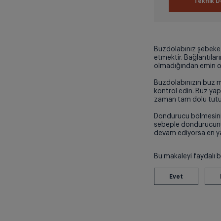
Teknik D
Buzdolabınız şebeke b
etmektir. Bağlantıları
olmadığından emin o
Buzdolabınızın buz m
kontrol edin. Buz yap
zaman tam dolu tutul
Dondurucu bölmesinin 
sebeple dondurucunu
devam ediyorsa en yak
Bu makaleyi faydalı