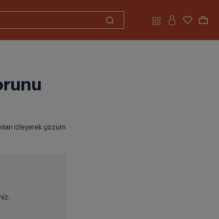
orunu
mları izleyerek çözüm
niz.