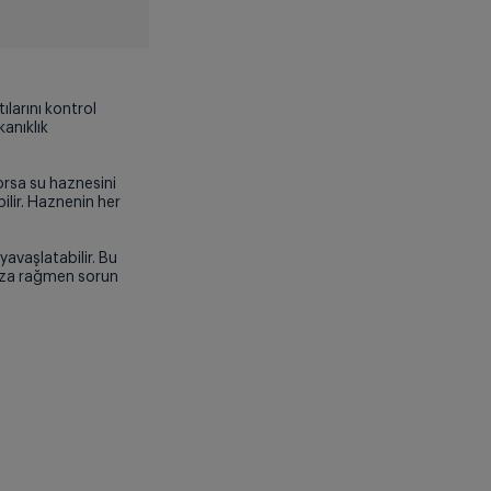
larını kontrol
kanıklık
rsa su haznesini
ilir. Haznenin her
avaşlatabilir. Bu
ıza rağmen sorun