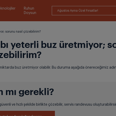
knolojiler
Ruhun
Ağustos Ayına Özel Fırsatlar!
Doysun
or; sorunu nasıl çözebilirim?
bı yeterli buz üretmiyor; s
zebilirim?
 miktarda buz üretmiyor olabilir. Bu duruma aşağıda önereceğimiz adı
 mı gerekli?
üvenli ve hızlı şekilde birlikte çözebilir, servis randevusu oluşturabilirsi