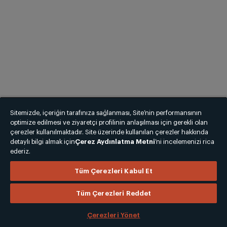
Sitemizde, içeriğin tarafınıza sağlanması, Site’nin performansının
optimize edilmesi ve ziyaretçi profilinin anlaşılması için gerekli olan
çerezler kullanılmaktadır. Site üzerinde kullanılan çerezler hakkında
detaylı bilgi almak için
Çerez Aydınlatma Metni
’ni incelemenizi rica
ederiz.
Tüm Çerezleri Kabul Et
Tüm Çerezleri Reddet
Çerezleri Yönet