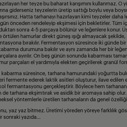
zırlayan her teyze bu baharat karışımını kullanmaz. O 
rına giderseniz teyzelerin üretip sattığı boylu veya boy
ılaşırsınız. Hatta tarhanayı hazırlayan kimi teyzeler daha 
ün önceden rendeleyip ekşimesi için bekletirler. Tüm içe
ulduktan sonra 4-5 parçaya bölünür ve leğenlere konur. Üs
e örtülen hamurlar direkt güneş ışığı almayacak şekilde, 
tasyona bırakılır. Fermentasyon süresince iki günde bi
 kabarma durumuna bakılır ve aynı zamanda her bir leğen
arçalara ayırılır. On beş günün sonunda kabarması tam
r parçaları el yardımıyla elekten geçirilerek granül form
 kabarma süresince, tarhana hamurundaki yoğurtta bulu
eri fermente ederek laktik asitleri oluşturur, ilave edilen 
lkol fermantasyonu gerçekleştirir. Böylece hem tarhananı
m de tarhana ekşimtırak ve asidik bir aromaya sahip olur.
ksel yöntemlerle üretilen tarhanaların da genel özelliği
u, yaz yaz bitmez. Üretimi yöreden yöreye farklılık göst
ir sonraki yazıda…