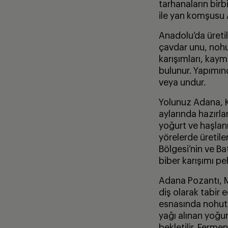
tarhanaların bir
ile yan komşusu 
Anadolu’da üreti
çavdar unu, nohu
karışımları, kaym
bulunur. Yapımın
veya undur.
Yolunuz Adana, 
aylarında hazırl
yoğurt ve haşlanm
yörelerde üretile
Bölgesi’nin ve B
biber karışımı pe
Adana Pozantı, M
diş olarak tabir e
esnasında nohut v
yağı alınan yoğurt
bekletilir. Ferm