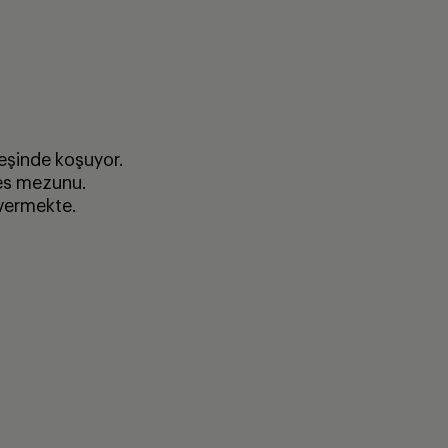
peşinde koşuyor.
ces mezunu.
 vermekte.