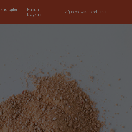
knolojiler
Ruhun
Ağustos Ayına Özel Fırsatlar!
Doysun