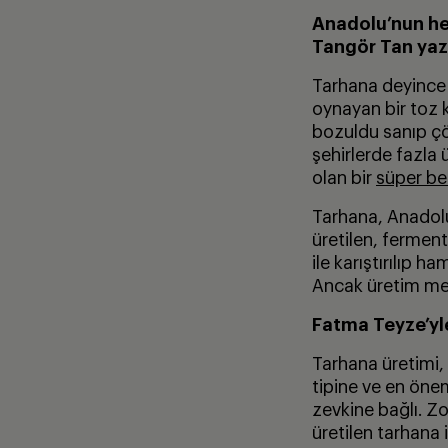
Anadolu’nun her
Tang
ör Tan yaz
Tarhana deyince i
oynayan bir toz k
bozuldu sanıp çöp
şehirlerde fazla
olan bir
süper be
Tarhana, Anadolu’
üretilen, ferment
ile karıştırılıp 
Ancak üretim met
Fatma Teyze’yl
Tarhana üretimi, 
tipine ve en öne
zevkine bağlı. Z
üretilen tarhana