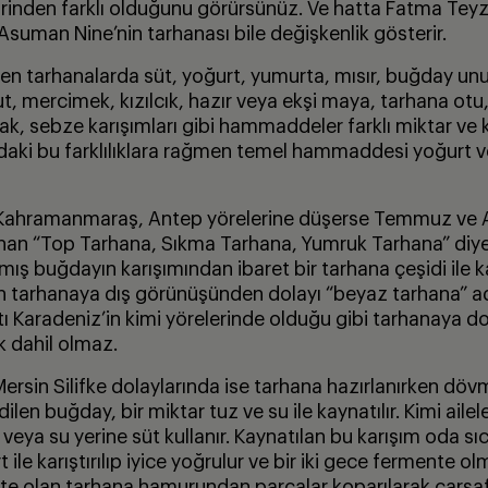
birinden farklı olduğunu görürsünüz. Ve hatta Fatma Teyz
Asuman Nine’nin tarhanası bile değişkenlik gösterir.
len tarhanalarda süt, yoğurt, yumurta, mısır, buğday unu
t, mercimek, kızılcık, hazır veya ekşi maya, tarhana otu
ak, sebze karışımları gibi hammaddeler farklı miktar ve 
daki bu farklılıklara rağmen temel hammaddesi yoğurt 
Kahramanmaraş, Antep yörelerine düşerse Temmuz ve
anan “Top Tarhana, Sıkma Tarhana, Yumruk Tarhana” diye 
ış buğdayın karışımından ibaret bir tarhana çeşidi ile kar
n tarhanaya dış görünüşünden dolayı “beyaz tarhana” adı 
atı Karadeniz’in kimi yörelerinde olduğu gibi tarhanaya 
k dahil olmaz.
ersin Silifke dolaylarında ise tarhana hazırlanırken dö
dilen buğday, bir miktar tuz ve su ile kaynatılır. Kimi ail
eya su yerine süt kullanır. Kaynatılan bu karışım oda sıc
 ile karıştırılıp iyice yoğrulur ve bir iki gece fermente ol
ente olan tarhana hamurundan parçalar koparılarak çarşaf