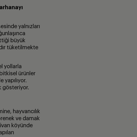
tarhanayı
esinde yalnızları
oğunlaşınca
ttiği büyük
dır tüketilmekte
l yollarla
itkisel ürünler
e yapılıyor.
 gösteriyor.
imine, hayvancılık
görenek ve damak
hlivan köyünde
apılan