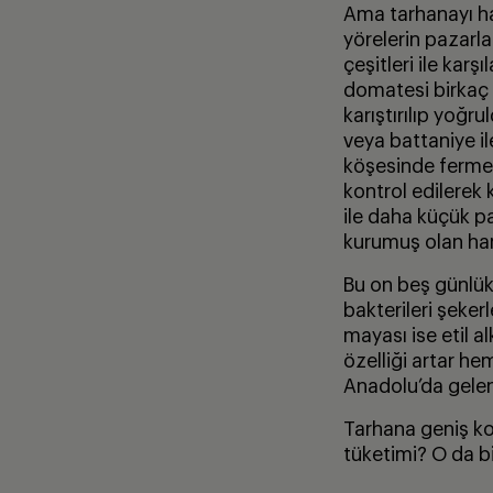
Ama tarhanayı ha
yörelerin pazarla
çeşitleri ile karş
domatesi birkaç g
karıştırılıp yoğr
veya battaniye il
köşesinde fermen
kontrol edilerek
ile daha küçük p
kurumuş olan hamu
Bu on beş günlük
bakterileri şekerl
mayası ise etil a
özelliği artar he
Anadolu’da gelene
Tarhana geniş kon
tüketimi? O da b