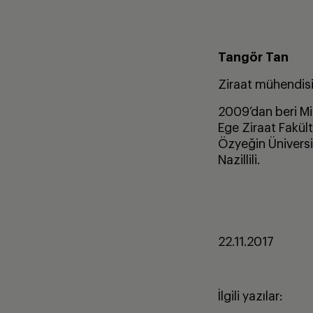
Tang
ö
r Tan
Ziraat mühendis
2009’dan beri Mik
Ege Ziraat Fakül
Özyeğin Üniversi
Nazillili.
22.11.2017
İlgili yazılar: