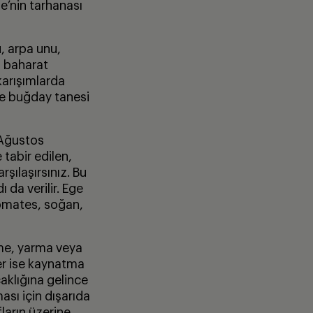
e’nin tarhanası
, arpa unu,
, baharat
karışımlarda
ve buğday tanesi
 Ağustos
tabir edilen,
şılaşırsınız. Bu
da verilir. Ege
domates, soğan,
vme, yarma veya
eler ise kaynatma
aklığına gelince
ması için dışarıda
ların üzerine