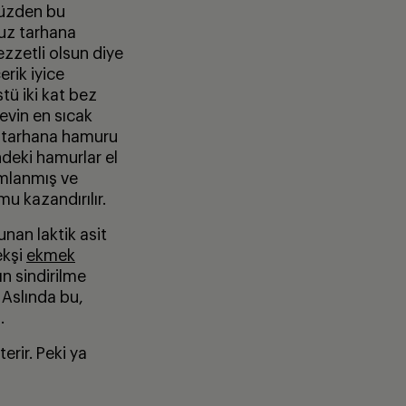
yüzden bu
suz tarhana
lezzetli olsun diye
rik iyice
tü iki kat bez
evin en sıcak
r tarhana hamuru
deki hamurlar el
amlanmış ve
u kazandırılır.
nan laktik asit
ekşi
ekmek
n sindirilme
 Aslında bu,
.
erir. Peki ya