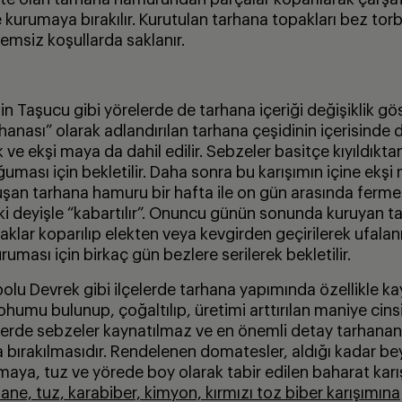
e kurumaya bırakılır. Kurutulan tarhana topakları bez tor
emsiz koşullarda saklanır.
n Taşucu gibi yörelerde de tarhana içeriği değişiklik gös
hanası” olarak adlandırılan tarhana çeşidinin içerisind
k ve ekşi maya da dahil edilir. Sebzeler basitçe kıyıldıkta
oğuması için bekletilir. Daha sonra bu karışımın içine ekş
Oluşan tarhana hamuru bir hafta ile on gün arasında ferme
eki deyişle “kabartılır”. Onuncu günün sonunda kuruyan t
lar koparılıp elekten veya kevgirden geçirilerek ufalanı
ruması için birkaç gün bezlere serilerek bekletilir.
olu Devrek gibi ilçelerde tarhana yapımında özellikle 
ohumu bulunup, çoğaltılıp, üretimi arttırılan maniye cin
relerde sebzeler kaynatılmaz ve en önemli detay tarhanan
bırakılmasıdır. Rendelenen domatesler, aldığı kadar b
aya, tuz ve yörede boy olarak tabir edilen baharat karışı
nane, tuz, karabiber, kimyon, kırmızı toz biber karışımına