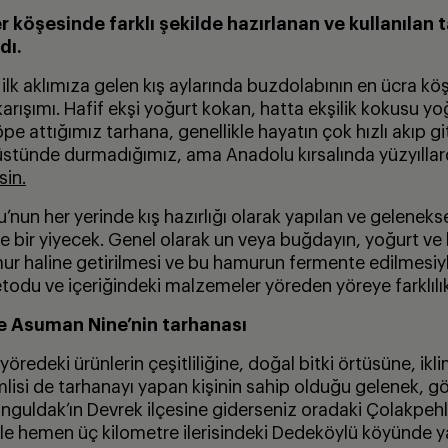
 köşesinde farklı şekilde hazırlanan ve kullanılan 
dı.
lk aklımıza gelen kış aylarında buzdolabının en ücra köş
arışımı. Hafif ekşi yoğurt kokan, hatta ekşilik kokusu y
e attığımız tarhana, genellikle hayatın çok hızlı akıp gi
 üstünde durmadığımız, ama Anadolu kırsalında yüzyıllar
sin.
nun her yerinde kış hazırlığı olarak yapılan ve gelenekse
e bir yiyecek. Genel olarak un veya buğdayın, yoğurt ve b
hamur haline getirilmesi ve bu hamurun fermente edilmesiyl
odu ve içeriğindeki malzemeler yöreden yöreye farklılık
e Asuman Nine’nin tarhanası
yöredeki ürünlerin çeşitliliğine, doğal bitki örtüsüne, ikl
mlisi de tarhanayı yapan kişinin sahip olduğu gelenek, 
onguldak’ın Devrek ilçesine giderseniz oradaki Çolakpe
 ile hemen üç kilometre ilerisindeki Dedeköylü köyünde y