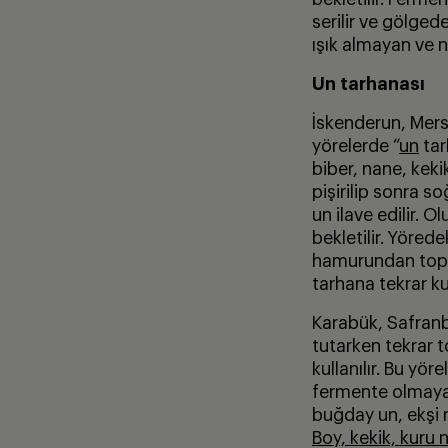
serilir ve gölged
ışık almayan ve n
Un tarhanası
İskenderun, Mersi
yörelerde “
un
tar
biber, nane, keki
pişirilip sonra s
un ilave edilir. 
bekletilir. Yöred
hamurundan topak
tarhana tekrar ku
Karabük, Safranb
tutarken tekrar t
kullanılır. Bu yö
fermente olmaya 
buğday un, ekşi m
Boy, kekik, kuru 