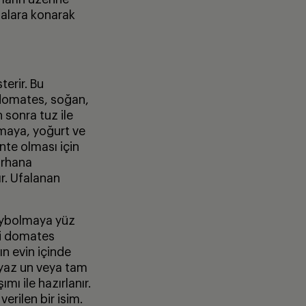
balara konarak
terir. Bu
e domates, soğan,
n sonra tuz ile
i maya, yoğurt ve
nte olması için
arhana
r. Ufalanan
kaybolmaya yüz
si domates
ın evin içinde
eyaz un veya tam
mı ile hazırlanır.
verilen bir isim.