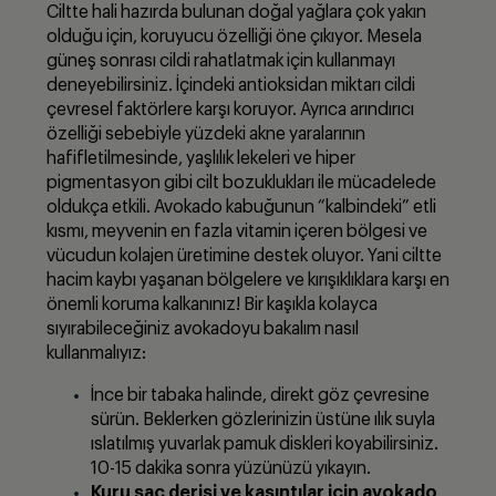
Ciltte hali hazırda bulunan doğal yağlara çok yakın
olduğu için, koruyucu özelliği öne çıkıyor. Mesela
güneş sonrası cildi rahatlatmak için kullanmayı
deneyebilirsiniz. İçindeki antioksidan miktarı cildi
çevresel faktörlere karşı koruyor. Ayrıca arındırıcı
özelliği sebebiyle yüzdeki akne yaralarının
hafifletilmesinde, yaşlılık lekeleri ve hiper
pigmentasyon gibi cilt bozuklukları ile mücadelede
oldukça etkili. Avokado kabuğunun “kalbindeki” etli
kısmı, meyvenin en fazla vitamin içeren bölgesi ve
vücudun kolajen üretimine destek oluyor. Yani ciltte
hacim kaybı yaşanan bölgelere ve kırışıklıklara karşı en
önemli koruma kalkanınız! Bir kaşıkla kolayca
sıyırabileceğiniz avokadoyu bakalım nasıl
kullanmalıyız:
İnce bir tabaka halinde, direkt göz çevresine
sürün. Beklerken gözlerinizin üstüne ılık suyla
ıslatılmış yuvarlak pamuk diskleri koyabilirsiniz.
10-15 dakika sonra yüzünüzü yıkayın.
Kuru saç derisi ve kaşıntılar i
çin avokado