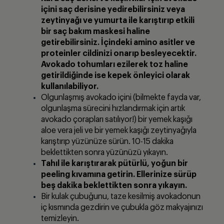
i
çini saç derisine yedirebilirsiniz veya
zeytinyağı ve yumurta ile karıştırıp etkili
bir saç bakım maskesi haline
getirebilirsiniz. İçindeki amino asitler ve
proteinler cildinizi onarıp besleyecektir.
Avokado tohumları ezilerek toz haline
getirildiğinde ise kepek
önleyici olarak
kullanılabiliyor.
Olgunlaşmış avokado içini (bilmekte fayda var,
olgunlaşma sürecini hızlandırmak için artık
avokado çorapları satılıyor!) bir yemek kaşığı
aloe vera jeli ve bir yemek kaşığı zeytinyağıyla
karıştırıp yüzünüze sürün. 10-15 dakika
beklettikten sonra yüzünüzü yıkayın.
Tahıl ile karıştırarak pütürlü
, yoğun bir
peeling kı
vamına getirin. Ellerinize sürü
p
beş dakika beklettikten sonra yıkayın.
Bir kulak çubuğunu, taze kesilmiş avokadonun
iç kısmında gezdirin ve çubukla göz makyajınızı
temizleyin.