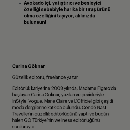
Avokado i
çi, yatıştırıcı ve besleyici
özelliği sebebiyle harika bir tıraş ürünü
olma
özelliğini taşıyor, aklınızda
bulunsun!
Carina G
öknar
Güzellik editörü, freelance yazar.
Editörlük kariyerine 2008 yılında, Madame Figaro’da
başlayan Carina Göknar, yazıları ve çevirileriyle
InStyle, Vogue, Marie Claire ve L’Officiel gibi çeşitli
moda dergilerine katkıda bulundu. Condé Nast
Traveller’ın güzellik editörlüğünü yaptı ve bugün
halen GQ Türkiye’nin wellness editörlüğünü
sürdürüyor.