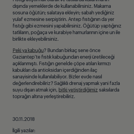
dışında yemeklerde de kullanabilirsiniz. Makarna
sosuna öğütün; salataya ekleyin; sabah yediğiniz
yulaf ezmesine serpiştirin. Antep fıstığının da yer
fıstığı gibi ezmesini yapabilirsiniz. Öğütüp yaptığınız
tatlıları
n, po
ğa
ç
a ve kurabiye hamurlarının i
ç
ine un ile
birlikte ekleyebilirsiniz.
Peki ya kabuğu
? Bundan birkaç sene
ö
nce
Gaziantep’te fıstık kabuğundan enerji üretileceği
açıklanmıştı. Fıstığın genelde çöpe atılan kırmızı
kabukları da antioksidan i
ç
erdiğinden ilaç
sanayisinde kullanılabiliyor. Bizler evde nasıl
değerlendirebiliriz? Sağlıklı drenaj yapmak yani fazla
suyu dışarı atmak i
ç
in,
bitki yetiştirdiğimiz
saksılarda
toprağı
n alt
ına yerleştirebiliriz.
30.11.2018
İlgili yazılar: