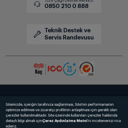
7/24 Çağrı Destek Merkezi
0850 210 0 888
Teknik Destek ve
Servis Randevusu
Bize Ulaşın
Kişisel Verilerin Korunması
İşlem Rehberi
Sitemizde, içeriğin tarafınıza sağlanması, Site’nin performansının
Satış Sözleşmesi
optimize edilmesi ve ziyaretçi profilinin anlaşılması için gerekli olan
çerezler kullanılmaktadır. Site üzerinde kullanılan çerezler hakkında
detaylı bilgi almak için
© 2025 grundig.com.tr
Çerez Aydınlatma Metni
’ni incelemenizi rica
ederiz.