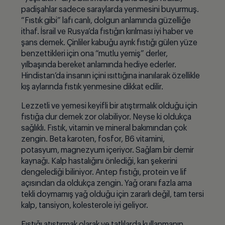
padişahlar sadece saraylarda yenmesini buyurmuş.
“Fıstık gibi” lafı canlı, dolgun anlamında güzelliğe
ithaf. İsrail ve Rusya’
da f
ıstığın kırılması iyi haber ve
şans demek. Çinliler kabuğu ayrı
k f
ıstığı gülen yüze
benzettikleri i
ç
in ona “mutlu yemiş” derler,
yılbaşında bereket anlamında hediye ederler.
Hindistan’da insanın i
ç
ini ısıttığına inanılarak
ö
zellikle
kış aylarında fıstık yenmesine dikkat edilir.
Lezzetli ve yemesi keyifli bir atıştırmalık olduğu i
ç
in
fıstığa dur demek zor olabiliyor. Neyse ki olduk
ç
a
sağlıklı. Fıstık, vitamin ve mineral bakımından
ç
ok
zengin. Beta karoten, fosfor, B6 vitamini,
potasyum, magnezyum i
ç
eriyor. Sağlam bir demir
kaynağı. Kalp hastalığını önlediği, kan şekerini
dengelediği biliniyor. Antep fıstığı, protein ve lif
açısından da olduk
ç
a zengin. Yağ oranı fazla ama
tekli doymamış yağ olduğu i
ç
in zararlı değil, tam tersi
kalp, tansiyon, kolesterole iyi geliyor.
Fıstığı atıştırmak olarak ve tatlılarda kullanmanın