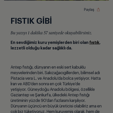
Paylaş
FISTIK GİBİ
Bu yazıyı 1 dakika 57 saniyede okuyabilirsiniz.
En sevdiğimiz kuru yemişlerden biri olan
fıstık
,
lezzetli olduğu kadar sağlıklı
da.
Antep fıstığı, dünyanın en eski sert kabuklu
meyvelerinden biri. Sakızağacıgillerden, bilimsel adı
Pistacia vera L. ve Anadolu’da bolca yetişiyor. Hatta
İran ve ABD’den sonra en
ç
ok T
ürkiye’de
yetişiyor. Güneydoğu Anadolu b
ö
lgesi,
ö
zellikle
Gaziantep ve Şanlıurfa, ülkedeki Antep fıstığı
üretiminin yüzde 90’dan fazlasını karşılıyor.
Dünyanın üçüncü en büyük üreticisi olabiliriz ama en
ç
ok biz tüketiyoruz. Hem kuruyemiş olarak, hem de