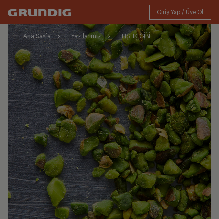
Ana Sayfa
Yazılarımız
FISTIK GİBİ