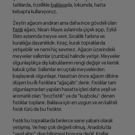
tatlılarda,
ö
zellikle
baklava
da, lokumda, hatta
kebapta kullanıyoruz.
Zeytin ağacını andıran ama daha ince g
ö
vdeli olan
fıstık
ağacı, Nisan-Mayıs aylarında
ç
i
ç
ek açıp, Eylül-
Ekim aylarında meyve verir. Sıcaklık farkına ve
kuraklığa dayanıklıdır. Kıra
ç
, kurak topraklarda
yetişebilir ve nemi hiç sevmez. Ağacın üzerindeki
meyveler salkımlar (cumba) halinde yetişir. Meyveler
olgunlaştık
ç
a d
ış kabuklarının rengi değişir ve kemik
kabuk çıtlar. Salkımlar en u
ç
taki meyvelerden
başlayarak olgunlaşır. Hasattan
ö
nce a
ğacın dibine
düşen bu ilk fıstıklara “ağa
ç
altı” denir. Fıstıklar tam
olgunlaşmadan yapılan hasatta i
ç
leri daha yeşil ve
aromatik olan “bozfıstık” ya da “kuşboku” denen
fıstıklar toplanır. Baklava i
ç
in en uygun ve en kaliteli
fıstık türü de bu fıstıktır.
Fıstık bu topraklarda binlerce sene yabani olarak
yetişmiş. Ve hep
ç
ok de
ğerli olmuş. Anadolu’
da
“yeş
il alt
ın” diye bilinmesi boş
una de
ğil. Krallar,