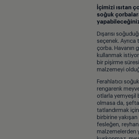
İçimizi ısıtan ç
soğuk çorbalara
yapabileceğiniz
Dışarısı soğuduğu
seçenek. Ayrıca t
çorba. Havanın gi
kullanmak istiyo
bir pişirme süres
malzemeyi olduğu
Ferahlatıcı soğu
rengarenk meyvele
otlarla yemyeşil 
olmasa da, şeftal
tatlandırmak için
birbirine yakışan
fesleğen, reyhan,
malzemelerden ya
kuşkonmaz, mısı