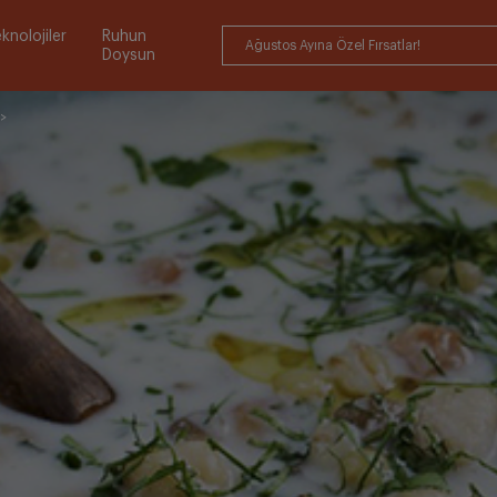
knolojiler
Ruhun
Ağustos Ayına Özel Fırsatlar!
Doysun
>