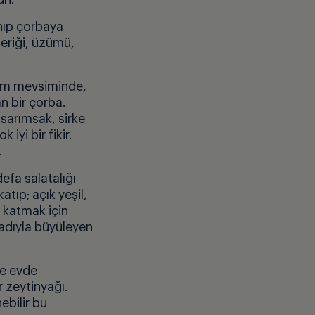
anıp çorbaya
eriği, üzümü,
Tam mevsiminde,
n bir çorba.
 sarımsak, sirke
iyi bir fikir.
.
defa salatalığı
tıp; açık yeşil,
k katmak için
tadıyla büyüleyen
ve evde
r zeytinyağı.
ebilir bu