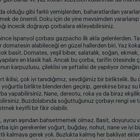
da olduğu gibi farklı yemişlerden, baharatlardan yararl
rmek de önemli. Doku için de yine mevsimden yararlanıp 
ığı incecik doğrayıp çorbalara ekleyebilirsiniz.
ince İspanyol çorbası gazpacho ilk akla gelenlerden. 
r domatesin alabileceği en güzel hallerden biri. Yaz koka
ok basit. Domates, yeşil biber, salatalık, soğan, ekmek,
yapılanı en klasik hali. Ancak bu çorba, tarifin ötesinde çok 
 karpuzlusu, çileklisi ve şeftalisi de yapılıyor örneğin
t ikilisi, çok iyi tanıdığımız, sevdiğimiz bir birliktelik. Bu 
oğurtla birlikte blenderden geçirip, gerekirse biraz su ka
orba yapabilirsiniz. Nane, dereotu, roka ya da biraz ekşili
bilirsiniz. Buzdolabında soğuttuğunuz çorbayı rengi ve 
mek keyifli bir fikir olabilir.
, ayran aşından bahsetmemek olmaz. Basit, doyurucu 
rba için gerekenler yoğurt, buğday, nohut, nane ve iyi bi
sıtlı kalmaya gerek yok. Buzlukta kalmış her bakliyat eklen