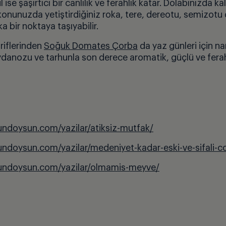
ise şaşırtıcı bir canlılık ve ferahlık katar. Dolabınızda ka
onunuzda yetiştirdiğiniz roka, tere, dereotu, semizotu
 bir noktaya taşıyabilir.
riflerinden
Soğuk Domates Çorba
da yaz günleri için na
danozu ve tarhunla son derece aromatik, güçlü ve ferahl
undoysun.com/yazilar/atiksiz-mutfak/
undoysun.com/yazilar/medeniyet-kadar-eski-ve-sifali-c
undoysun.com/yazilar/olmamis-meyve/