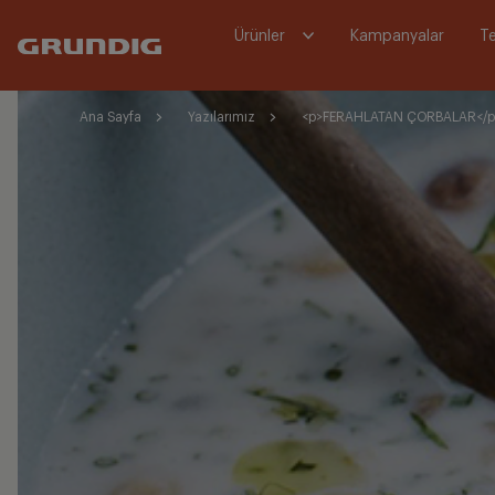
Ürünler
Kampanyalar
Te
Ana Sayfa
Yazılarımız
<p>FERAHLATAN ÇORBALAR</p