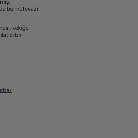
lmış,
 da bu mütevazi
nesi, kekiği,
atıcı bir
orba/