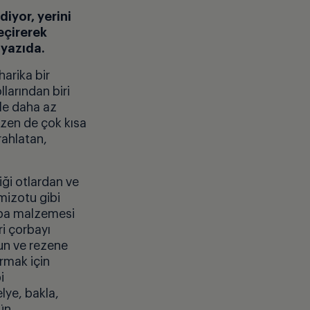
diyor, yerini
eçirerek
 yazıda.
harika bir
larından biri
ile daha az
azen de çok kısa
rahlatan,
ği otlardan ve
mizotu gibi
orba malzemesi
ri çorbayı
vun ve rezene
rmak için
i
lye, bakla,
ün.