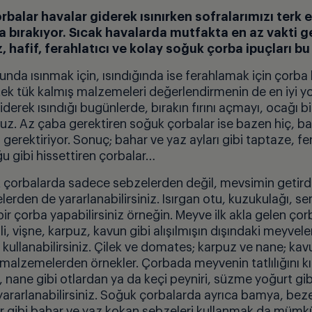
orbalar havalar giderek ısınırken sofralarımızı terk e
 bırakıyor. Sıcak havalarda mutfakta en az vakti g
, hafif, ferahlatıcı ve kolay soğuk çorba ipuçları bu
nda ısınmak için, ısındığında ise ferahlamak için çorba 
ek tük kalmış malzemeleri değerlendirmenin de en iyi yol
derek ısındığı bugünlerde, bırakın fırını açmayı, ocağı b
ruz. Az çaba gerektiren soğuk çorbalar ise bazen hiç, b
i gerektiriyor. Sonuç; bahar ve yaz ayları gibi taptaze, fe
 gibi hissettiren çorbalar…
k çorbalarda sadece sebzelerden değil, mevsimin getirdi
rden de yararlanabilirsiniz. Isırgan otu, kuzukulağı, se
bir çorba yapabilirsiniz örneğin. Meyve ilk akla gelen ç
i, vişne, karpuz, kavun gibi alışılmışın dışındaki meyvele
 kullanabilirsiniz. Çilek ve domates; karpuz ve nane; ka
 malzemelerden örnekler. Çorbada meyvenin tatlılığını kı
 nane gibi otlardan ya da keçi peyniri, süzme yoğurt gib
rarlanabilirsiniz. Soğuk çorbalarda ayrıca bamya, beze
r gibi bahar ve yaz kokan sebzeleri kullanmak da mümk