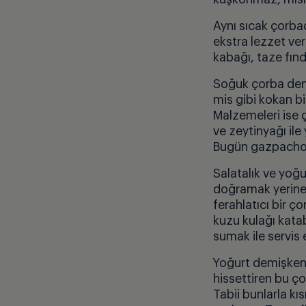
Aynı sıcak çorba
ekstra lezzet ve
kabağı, taze fınd
Soğuk çorba den
mis gibi kokan bi
Malzemeleri ise ç
ve zeytinyağı ile 
Bugün gazpachonun
Salatalık ve yoğur
doğramak yerine y
ferahlatıcı bir ç
kuzu kulağı kata
sumak ile servis et
Yoğurt demişken
hissettiren bu ço
Tabii bunlarla kı