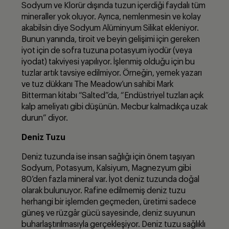
Sodyum ve Klorür dışında tuzun içerdiği faydalı tüm
mineraller yok oluyor. Ayrıca, nemlenmesin ve kolay
akabilsin diye Sodyum Alüminyum Silikat ekleniyor.
Bunun yanında, tiroit ve beyin gelişimi için gereken
iyot için de sofra tuzuna potasyum iyodür (veya
iyodat) takviyesi yapılıyor. İşlenmiş olduğu için bu
tuzlar artık tavsiye edilmiyor. Örneğin, yemek yazarı
ve tuz dükkanı The Meadow’un sahibi Mark
Bitterman kitabı “Salted”da, “Endüstriyel tuzları açık
kalp ameliyatı gibi düşünün. Mecbur kalmadıkça uzak
durun” diyor.
Deniz Tuzu
Deniz tuzunda ise insan sağlığı için önem taşıyan
Sodyum, Potasyum, Kalsiyum, Magnezyum gibi
80’den fazla mineral var. İyot deniz tuzunda doğal
olarak bulunuyor. Rafine edilmemiş deniz tuzu
herhangi bir işlemden geçmeden, üretimi sadece
güneş ve rüzgâr gücü sayesinde, deniz suyunun
buharlaştırılmasıyla gerçekleşiyor. Deniz tuzu sağlıklı