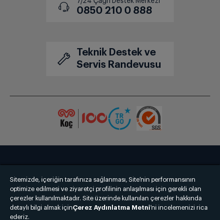
7/24 Çağrı Destek Merkezi
0850 210 0 888
Teknik Destek ve
Servis Randevusu
Bize Ulaşın
Kişisel Verilerin Korunması
İşlem Rehberi
Sitemizde, içeriğin tarafınıza sağlanması, Site’nin performansının
Satış Sözleşmesi
optimize edilmesi ve ziyaretçi profilinin anlaşılması için gerekli olan
çerezler kullanılmaktadır. Site üzerinde kullanılan çerezler hakkında
detaylı bilgi almak için
© 2025 grundig.com.tr
Çerez Aydınlatma Metni
’ni incelemenizi rica
ederiz.