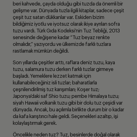
beri kahvede, çayda olduğu gibi tuzda da önemli bir
gelişme var. Dünyada tuzla ilgili kitaplar, sadece çeşit
çeşit tuz satan dükkanlar var. Eskiden bizim
bildiğimiz iyotlu ve iyotsuz olarak ikiye ayrılan sofra
tuzu vardı. Türk Gıda Kodeksi’nin Tuz Tebliği, 2013
senesinde değişene kadar “Tuz beyaz renkte
olmalıdır,” yazıyordu ve ülkemizde farklı tuzlara
rastlamak mümkün değildi.
Son yıllarda çeşitler arttı, raflara deniz tuzu, kaya
tuzu, salamura tuzu derken farklı tuzlar girmeye
başladı. Yemeklere lezzet katmak için
kullanabileceğiniz isli tuzlar; baharatlarla
çeşnilendirilmiş tuz karışımları; Koşer tuz;
Japonya’daki saf Shio tuzu; pembe Himalaya tuzu;
siyah Hawaii volkanik tuzu gibi bir dolu tuz çeşidi var
dünyada. Ancak, bu açılımla birlikte durum bir o kadar
da kafa karıştırıcı hale geldi. Seçenekleri azaltıp, işi
kolaylaştırmak gerek.
Öncelikle neden tuz? Tuz, besinlerde doğal olarak