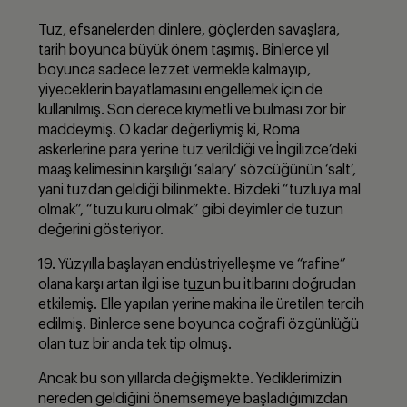
Tuz, efsanelerden dinlere, göçlerden savaşlara,
tarih boyunca büyük önem taşımış. Binlerce yıl
boyunca sadece lezzet vermekle kalmayıp,
yiyeceklerin bayatlamasını engellemek için de
kullanılmış. Son derece kıymetli ve bulması zor bir
maddeymiş. O kadar değerliymiş ki, Roma
askerlerine para yerine tuz verildiği ve İngilizce’deki
maaş kelimesinin karşılığı ‘salary’ sözcüğünün ‘salt’,
yani tuzdan geldiği bilinmekte. Bizdeki “tuzluya mal
olmak”, “tuzu kuru olmak” gibi deyimler de tuzun
değerini gösteriyor.
19. Yüzyılla başlayan endüstriyelleşme ve “rafine”
olana karşı artan ilgi ise t
uz
un bu itibarını doğrudan
etkilemiş. Elle yapılan yerine makina ile üretilen tercih
edilmiş. Binlerce sene boyunca coğrafi özgünlüğü
olan tuz bir anda tek tip olmuş.
Ancak bu son yıllarda değişmekte. Yediklerimizin
nereden geldiğini önemsemeye başladığımızdan