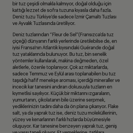
bir tuz çeşidi olmakla kalmıyor, doğal olduğu için
kattığı lezzet de sofra tuzuna kıyasla daha fazla.
Deniz tuzu Türkiye’de sadece İzmir Çamaltı Tuzlası
ve Ayvalık Tuzlasında üretiliyor.
Deniz tuzlarından “Fleur de Sel”(Fransızca’da tuz
çiçeği) dünyanın farklı yerlerinde üretilebilse de, en
iyisi Fransa’nın Atlantik kıyısındaki Guérande doğal
tuz yataklarında bulunuyor. Bu tuz, bin senelik
yöntemler kullanılarak, makina değmeden, özel
aletlerle, özenle toplanıyor. Çok az miktarlarda,
sadece Temmuz ve Eylül arası toplanabilen bu tuz
taşıdığı hafif menekşe aroması, içerdiği mineraller ve
incecik kar tanesini andıran dokusuyla tuzların en
kıymetlisi sayılıyor. Küçük bir miktarını ızgaraların,
yumurtanın, çikolatanın bile üzerine serpmek,
yediklerinizin tadını daha da ön plana çıkarıyor. Flake
salt, ya da yaprak tuz ise, deniz tuzu moleküllerinin,
yüzey ve kenarlarının farklı hızlarda büyümesiyle
oluşuyor. Kar tanesine benzeyen yaprak tuz, geniş
ve yassı taneli oluyor. Et yemeklerine, tatlılara,