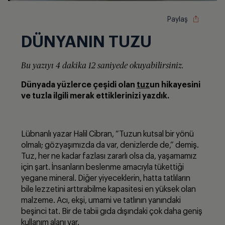
Paylaş
DÜNYANIN TUZU
Bu yazıyı 4 dakika 12 saniyede okuyabilirsiniz.
Dünyada yüzlerce
çeşidi olan
tuz
un hikayesini
ve tuzla ilgili merak ettiklerinizi yazdık.
Lübnanlı yazar Halil Cibran, “Tuzun kutsal bir yönü
olmalı; gözyaşımızda da var, denizlerde de,” demiş.
Tuz, her ne kadar fazlası zararlı olsa da, yaşamamız
için şart. İnsanların beslenme amacıyla tükettiği
yegane mineral. Diğer yiyeceklerin, hatta tatlıların
bile lezzetini arttırabilme kapasitesi en yüksek olan
malzeme. Acı, ekşi, umami ve tatlının yanındaki
beşinci tat. Bir de tabii gıda dışındaki çok daha geniş
kullanım alanı var.