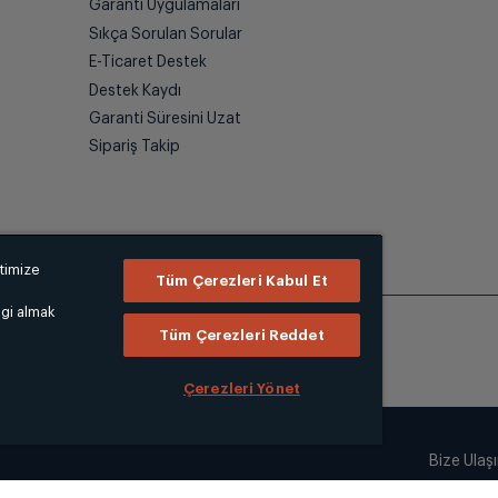
Garanti Uygulamaları
Sıkça Sorulan Sorular
E-Ticaret Destek
Destek Kaydı
Garanti Süresini Uzat
Sipariş Takip
ptimize
Tüm Çerezleri Kabul Et
lgi almak
Tüm Çerezleri Reddet
Çerezleri Yönet
Bize Ulaş