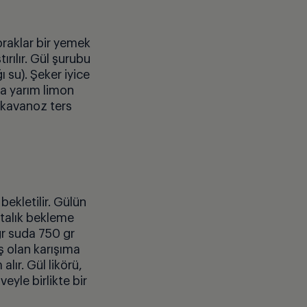
apraklar bir yemek
ştırılır. Gül şurubu
ı su). Şeker iyice
ca yarım limon
 kavanoz ters
bekletilir. Gülü
n
ftalık bekleme
gr suda 750 gr
ş olan karışıma
 al
ır. Gü
l lik
ö
rü,
eyle birlikte bir