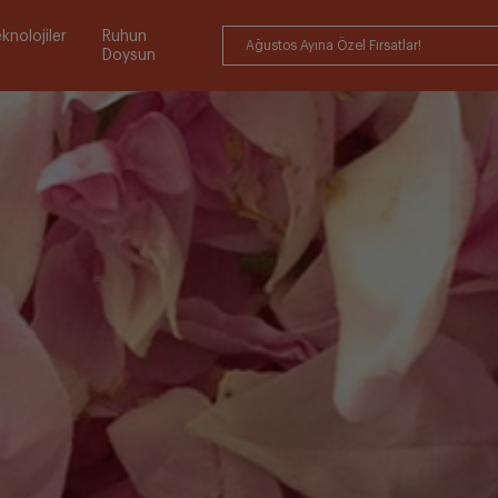
knolojiler
Ruhun
Ağustos Ayına Özel Fırsatlar!
Doysun