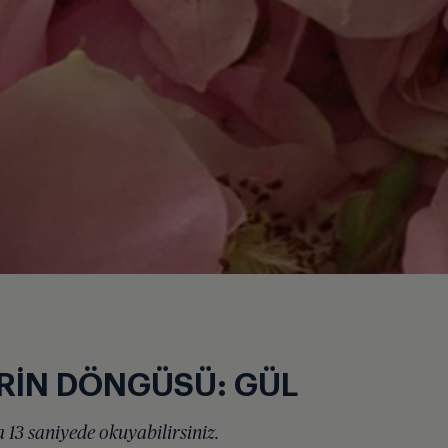
RİN DÖNGÜSÜ: GÜL
 13 saniyede okuyabilirsiniz.