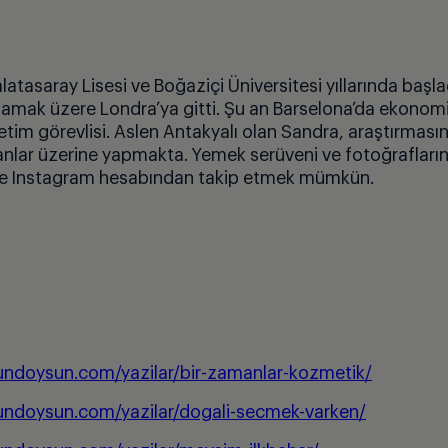
atasaray Lisesi ve Boğ
azi
ç
i
Ü
niversitesi yıllarında başl
amak üzere Londra’ya gitti. Ş
u an Barselona
’da ekonomi
etim g
ö
revlisi. Aslen Antakyalı olan Sandra, araştırması
nlar üzerine yapmakta. Yemek serüveni ve fotoğrafların
e Instagram hesab
ından takip etmek mümkün.
undoysun.com/yazilar/bir-zamanlar-kozmetik/
undoysun.com/yazilar/dogali-secmek-varken/