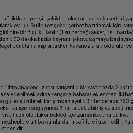
prağı iki kaseye eşit şekilde b
ö
lüştürülür. Bir kasedeki y
larak ovulur. Su ile toz ş
eker
şerbet hazırlamak i
ç
in karı
gibi bire bir
ö
lçü kullanılır (1 su bardağı şeker, 1 su bardağ
eklenir. 20 dakika kadar kaynatılıp koyulaşmaya başlayın
Re
ç
el ocaktan alını
p s
ıcakken kavanozlara doldurulur ve
le 1 litre anasonsuz rakı karıştırılıp bir kavanozda 2 hafta 
faza edebilmek adına karışıma baharat eklenmez. İki ha
an gü
ller s
üzülerek karışımdan ayrılır. Bir tencerede 750 
u-şeker karışımı soğuyunca 2 hafta bekletilmiş ve süzülmü
rvise hazır olur. Lik
ö
r bekledik
ç
e zamanla daha da kı
vam
 mezheplere ait bayramlarda misafirlere ikram edilir. Kahv
simgesidir.