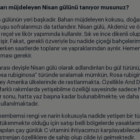
arı müjdeleyen Nisan gülünü tanıyor musunuz?
 gülünün yeri başkadır. Baharı müjdeleyen kokusu, doğa
şu sofralarımızı da tatlandırır. Nisan gülü, Akdeniz ve
ö
 re
ç
el ve lik
ö
r yapımında kullanılır. Sık ve ince dikenli olup
işir. Fakat, gerekli
ö
zveriyle bu nadide
ç
i
ç
eği bah
ç
eleri
ken saatlerde toplanır ve yapraklarından ayrılır. Hemen
lması gerekir.
rası deyişle Nisan gülü olarak adlandırılan bu gül türünü
sa rubiginosa
” türünde sıralamak mümkü
n. Rosa rubig
ey Amerika ülkelerinde de rastlanmakta. Özellikle And Da
farklı rakımlarda yetişebilme
ö
zelliği sayesinde sadece Ni
r sonu, hatta yaz başına kadar bulunabilmekte; ve dah
ullanılmaktadır.
pembemsi rengi ve narin kokusuyla nadide yetişen bir tür
 tükenmekte olduğu i
ç
in satışı belli b
ö
lgelerde yasaklan
apılan
ç
ay g
ünlük C vitamini ihtiyacımızı karşılayabilecek
strenjan
ö
zelliklere de sahip olup cilde iyi gelmektedir.