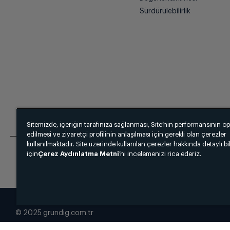
Sürdürülebilirlik
Sitemizde, içeriğin tarafınıza sağlanması, Site’nin performansının o
edilmesi ve ziyaretçi profilinin anlaşılması için gerekli olan çerezler
kullanılmaktadır. Site üzerinde kullanılan çerezler hakkında detaylı bi
için
Çerez Aydınlatma Metni
’ni incelemenizi rica ederiz.
© 2025 grundig.com.tr