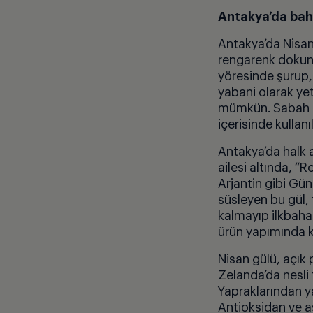
Antakya’da bah
Antakya’da Nisan
rengarenk dokunu
y
ö
resinde şurup,
yabani olarak yet
mümkün. Sabah er
i
ç
erisinde kullanı
Antakya’da halk a
ailesi altında,
“Ro
Arjantin gibi Gün
süsleyen bu gül, 
kalmayıp ilkbaha
ürün yapımında k
Nisan gülü, açık 
Zelanda’da nesli
Yapraklarından y
Antioksidan ve a