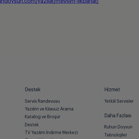
undoysun.com/yazilar/mevsim-ilkbahar/
Destek
Hizmet
Servis Randevusu
Yetkili Servisler
Yazılım ve Kılavuz Arama
Daha Fazlası
Katalog ve Broşür
Destek
Ruhun Doysun
TV Yazılım İndirme Merkezi
Teknolojiler