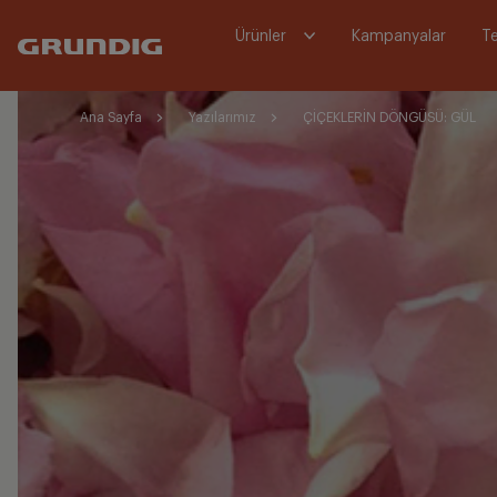
Ürünler
Kampanyalar
Te
Ana Sayfa
Yazılarımız
ÇİÇEKLERİN DÖNGÜSÜ: GÜL