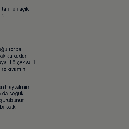
arifleri açık
r.
duğu torba
 dakika kadar
uya, 1
ö
l
ç
ek su 1
ş
ire k
ı
vam
ını
en Haytalı’nın
a da soğuk
l şurubunun
bi katkı