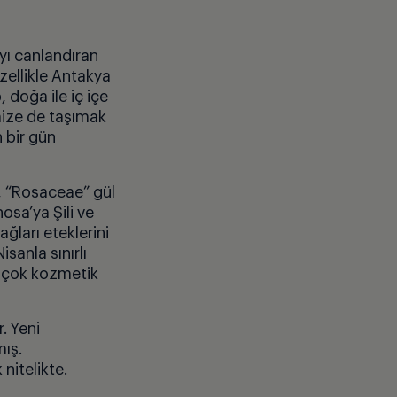
yı canlandıran
zellikle Antakya
, doğa ile iç i
ç
e
mize de taşımak
 bir gün
,
“
Rosaceae” gül
inosa
’ya Şili ve
ğları eteklerini
sanla sınırlı
a
ç
ok kozmetik
. Yeni
mış.
 nitelikte.