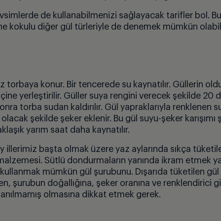
simlerde de kullanabilmenizi sağlayacak tarifler bol. Bu t
e kokulu diğer gül türleriyle de denemek mümkün olabili
z torbaya konur. Bir tencerede su kaynatılır. Güllerin ol
i
ç
ine yerleştirilir. Güller suya rengini verecek şekilde 20
sonra torba sudan kaldırılır. Gül yapraklarıyla renklenen s
 olacak şekilde şeker eklenir. Bu gül suyu-şeker karışımı 
klaşık yarım saat daha kaynatılır.
 illerimiz başta olmak üzere yaz aylarında sık
ç
a tüketil
alzemesi. Sütlü dondurmaların yanında ikram etmek y
 kullanmak mümkün gül şurubunu. Dışarıda tüketilen gü
ken, şurubun doğallığına, şeker oranına ve renklendirici gi
lanılmamış olmasına dikkat etmek gerek.