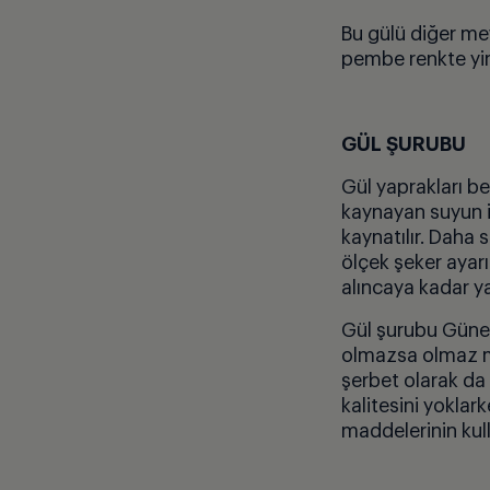
Bu gülü diğer mev
pembe renkte yin
G
Ü
L Ş
URUBU
Gül yaprakları be
kaynayan suyun 
kaynatılır. Daha 
ö
l
ç
ek şeker ayarı
alıncaya kadar ya
Gül şurubu Güney
olmazsa olmaz m
şerbet olarak da
kalitesini yoklar
maddelerinin kul