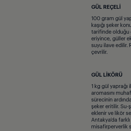
G
Ü
L RE
Ç
EL
İ
100 gram g
ül ya
kaşığı şeker konu
tarifinde olduğu 
eriyince, güller 
suyu ilave edilir. 
ç
evrilir.
G
Ü
L LİKÖR
Ü
1 kg g
ül yaprağı i
aromas
ını muha
sürecinin ardınd
şeker eritilir. S
eklenir ve lik
ö
r se
Antakya’da farklı
misafirperverlik 