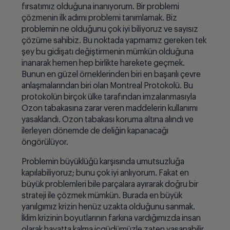
fırsatımız olduğuna inanıyorum. Bir problemi
çözmenin ilk adımı problemi tanımlamak. Biz
problemin ne olduğunu çok iyi biliyoruz ve sayısız
çözüme sahibiz. Bu noktada yapmamız gereken tek
şey bu gidişatı değiştirmenin mümkün olduğuna
inanarak hemen hep birlikte harekete geçmek.
Bunun en güzel örneklerinden biri en başarılı çevre
anlaşmalarından biri olan Montreal Protokolü. Bu
protokolün birçok ülke tarafından imzalanmasıyla
Ozon tabakasına zarar veren maddelerin kullanımı
yasaklandı. Ozon tabakası koruma altına alındı ve
ilerleyen dönemde de deliğin kapanacağı
öngörülüyor.
Problemin büyüklüğü karşısında umutsuzluğa
kapılabiliyoruz; bunu çok iyi anlıyorum. Fakat en
büyük problemleri bile parçalara ayırarak doğru bir
strateji ile çözmek mümkün. Burada en büyük
yanılgımız krizin henüz uzakta olduğunu sanmak.
İklim krizinin boyutlarının farkına vardığımızda insan
olarak hayatta kalma içgüdümüzle zaten yaşanabilir