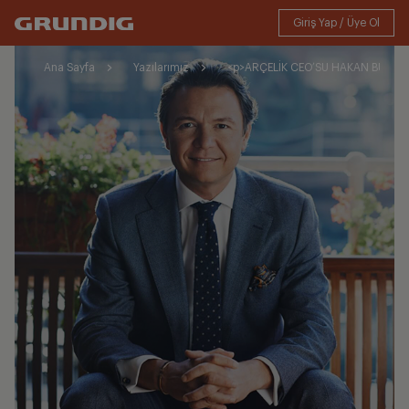
Ana Sayfa
Yazılarımız
<p>ARÇELİK CEO’SU HAKAN BULGURL