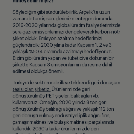
dinleyebilir miyiz?
Söylediğim gibi sürdürülebilirlik, Arçelik’te uzun
zamandır tüm iş süreçlerimize entegre durumda.
2019-2020 yıllarında global üretim faaliyetlerimizde
sera gazı emisyonlarımızı dengeleyerek karbon-nötr
şirket olduk. Emisyon azaltma hedeflerimizi
güçlendirdik; 2030 yılına kadar Kapsam 1, 2 ve 3
yaklaşık %50.4 oranında azaltmayı hedefliyoruz.
Bizim gibi üretim yapan ve tüketiciye dokunan bir
şirkette Kapsam 3 emisyonlarının da resme dahil
edilmesi oldukça önemli.
Türkiye’de sektöründe ilk ve tek kendi
geri dönüşüm
tesisi olan şirketiz.
Ürünlerimizde geri
dönüştürülmüş PET şişeler, balık ağları vb.
kullanıyoruz. Örneğin, 2020 yılında 8 ton geri
dönüştürülmüş balık ağı atığını ve yaklaşık 112 ton
geri dönüştürülmüş endüstriyel iplik atığını fırın,
çamaşır makinesi ve bulaşık makinesi parçalarında
kullandık. 2030’a kadar ürünlerimizde geri