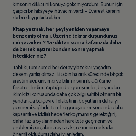
kimsenin dikkatini konuya çekemiyordum. Bunun için
çarpıcı bir hikâyeye ihtiyacım vardı – Everest kararını
da bu duygularla aldım.
Kitap yazmak, her şeyi yeniden yaşamaya
benzemiş olmalı. Üzerine tekrar düşündünüz
mü yazarken? Yazdıktan sonra kafanızda daha
da berraklaştı mı bundan sonra yapmak
istedikleriniz?
Tabii ki, tüm süreci her detayıyla tekrar yaşadım
desem yanlış olmaz. Kitabın hazırlık sürecinde birçok
araştırmacı, girişimci ve bilim insanı ile görüşme
fırsatı edindim. Yaptığım bu görüşmeler, bir yandan
iklim krizi konusunda daha çok bilgi sahibi olmamı bir
yandan da bu çevre felaketinin boyutlarını daha iyi
görmemi sağladı. Tüm bu görüşmeler sonunda daha
kapsamlı ve iddialı hedefler koymamız gerektiğini,
daha fazla oyalanmadan harekete geçmenin ve
problemi parçalarına ayırarak çözmenin ne kadar
önemli olduğunu daha iyi anladım.