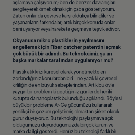
aşılamaya çalışıyorum; ben de benzer davranışları
sergileyerek örnek olmak için çaba gösteriyorum.
Zaten onlar da çevreye karşı oldukça bilinçliler ve
yaşananların farkındalar; artık birçok konuda onlar
beni uyarıyor veya harekete geçmeye teşvik ediyor.
Okyanusa mikro plastiklerin yayılmasını
engellemek için Fiber catcher patentini açmak
çok büyük bir adımdı. Bu teknolojimiz şu an
başka markalar tarafından uygulanıyor mu?
Plastik atık krizi küresel olarak yönetmekte en
zorlandığımız konulardan biri – ne yazık ki çevresel
kirliliğin de en büyük sebeplerinden. Artık bu öyle
yaygın bir problem ki geçtiğimiz günlerde her iki
kutupta da nanoplastik bulunduğu açıklandı. Böylesi
büyük bir probleme Ar-Ge gücümüzü kullanarak
yenilikçi bir çözüm geliştirmiş olmaktan şirket olarak
gurur duyuyoruz. Bu teknolojiyi paylaşmaya açık
olduğumuzu duyurduğumuzda birçok kurum ve
marka da ilgi gösterdi. Henüz bu teknoloji farklı bir