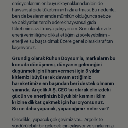
emisyonlarının en büyük kaynaklarından biri de
hayvansal gıda tüketiminin hızla artması. Bu nedenle,
ben de beslenmemde mümkün olduğunca sebze
ve bakliyatları tercih ederek hayvansal gıda
tüketimimi azaltmaya çalışıyorum. Son olarak evde
enerji verimliliğine dikkat ettiğimizi söyleyebilirim –
enerji ve su başta olmak üzere genel olarak israftan
kaçınıyoruz.
Grundig olarak Ruhun Doysun’la, markaların bu
konuda dönüşmesi, dünyanın geleceğini
düşünmek için ilham vermesi için 5 yıldır
kitlemizi büyüterek devam ettiğimiz
hareketimize en başından beri destek olmanın
yanında, Arçelik A.Ş. CEO’su olarak elinizdeki
gücün ve enerjinizin büyük bir kısmını iklim
krizine dikkat çekmek için harcıyorsunuz.
Sizce daha yapacak, yapacağımız neler var?
Öncelikle, yapacak çok şeyimiz var… Arçelik’te
sürdürülebilir bir gelecek için çalışıyor ve sınırlarımızı