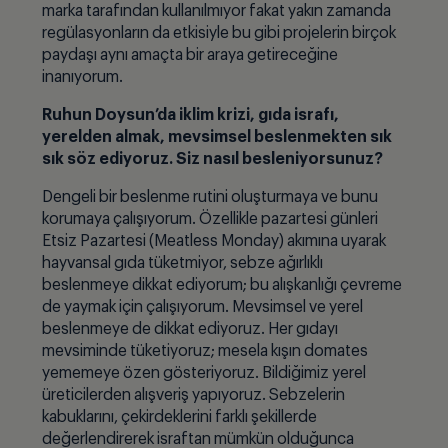
marka tarafından kullanılmıyor fakat yakın zamanda
regülasyonların da etkisiyle bu gibi projelerin birçok
paydaşı aynı amaçta bir araya getireceğine
inanıyorum.
Ruhun Doysun’da iklim krizi, gıda israfı,
yerelden almak, mevsimsel beslenmekten sık
sık söz ediyoruz. Siz nasıl besleniyorsunuz?
Dengeli bir beslenme rutini oluşturmaya ve bunu
korumaya çalışıyorum. Özellikle pazartesi günleri
Etsiz Pazartesi (Meatless Monday) akımına uyarak
hayvansal gıda tüketmiyor, sebze ağırlıklı
beslenmeye dikkat ediyorum; bu alışkanlığı çevreme
de yaymak için çalışıyorum. Mevsimsel ve yerel
beslenmeye de dikkat ediyoruz. Her gıdayı
mevsiminde tüketiyoruz; mesela kışın domates
yememeye özen gösteriyoruz. Bildiğimiz yerel
üreticilerden alışveriş yapıyoruz. Sebzelerin
kabuklarını, çekirdeklerini farklı şekillerde
değerlendirerek israftan mümkün olduğunca