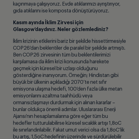
kaçınmaya çalışıyoruz. Evde atıklarımızı ayrıştırıyor,
gıda atıklarını ise komposta dönüştürüyoruz.
Kasım ayında İklim Zirvesi için
Glasgow’daydınız. Neler gözlemlediniz?
İklim krizinin etkilerini bariz bir şekilde hissettirmesiyle
COP26’dan beklentiler de paralel bir şekilde artmıştı.
Ben COP26 zirvesinin tüm bu beklentilerimizi
karşılamasa da iklim krizi konusunda harekete
geçmek için küresel bir uzlaşı olduğunu
gösterdiğine inanıyorum. Örneğin; Hindistan gibi
büyük bir ülkenin açıkladığı 2070’te net sıfır
emisyona ulaşma hedefi, 100’den fazla ülke metan
emisyonlarını azaltma taahhüdü veya
ormansızlaşmayı durdurmak için alınan kararlar –
bunlar oldukça önemli adımlar. Uluslararası Enerji
Ajansı’nın hesaplamalarına göre eğer tüm bu
hedefler tutturulabilirse küresel sıcaklık artışı 1,8oC
ile sınırlandırılabilir. Fakat umut verici olsa da 1,8oC’lik
bu artış, 1,5oC hedefinin üzerinde ve sürdürülebilir