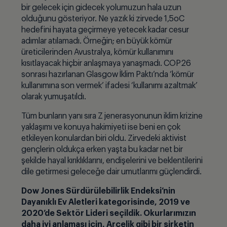
bir gelecek için gidecek yolumuzun hala uzun
olduğunu gösteriyor. Ne yazık ki zirvede 1,5oC
hedefini hayata geçirmeye yetecek kadar cesur
adımlar atılamadı. Örneğin; en büyük kömür
üreticilerinden Avustralya, kömür kullanımını
kısıtlayacak hiçbir anlaşmaya yanaşmadı. COP26
sonrası hazırlanan Glasgow İklim Paktı’nda ‘kömür
kullanımına son vermek’ ifadesi ‘kullanımı azaltmak’
olarak yumuşatıldı.
Tüm bunların yanı sıra Z jenerasyonunun iklim krizine
yaklaşımı ve konuya hakimiyeti ise beni en çok
etkileyen konulardan biri oldu. Zirvedeki aktivist
gençlerin oldukça erken yaşta bu kadar net bir
şekilde hayal kırıklıklarını, endişelerini ve beklentilerini
dile getirmesi geleceğe dair umutlarımı güçlendirdi.
Dow Jones Sürdürülebilirlik Endeksi’nin
Dayanıklı Ev Aletleri kategorisinde, 2019 ve
2020’de Sektör Lideri seçildik. Okurlarımızın
daha iyi anlaması için, Arçelik gibi bir şirketin