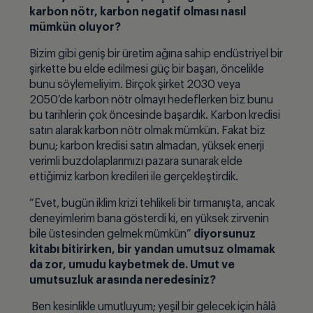
karbon nötr, karbon negatif olması nasıl
mümkün oluyor?
Bizim gibi geniş bir üretim ağına sahip endüstriyel bir
şirkette bu elde edilmesi güç bir başarı, öncelikle
bunu söylemeliyim. Birçok şirket 2030 veya
2050’de karbon nötr olmayı hedeflerken biz bunu
bu tarihlerin çok öncesinde başardık. Karbon kredisi
satın alarak karbon nötr olmak mümkün. Fakat biz
bunu; karbon kredisi satın almadan, yüksek enerji
verimli buzdolaplarımızı pazara sunarak elde
ettiğimiz karbon kredileri ile gerçekleştirdik.
“Evet, bugün iklim krizi tehlikeli bir tırmanışta, ancak
deneyimlerim bana gösterdi ki, en yüksek zirvenin
bile üstesinden gelmek mümkün”
diyorsunuz
kitabı bitirirken, bir yandan umutsuz olmamak
da zor, umudu kaybetmek de. Umut ve
umutsuzluk arasında neredesiniz?
Ben kesinlikle umutluyum; yeşil bir gelecek için hâlâ