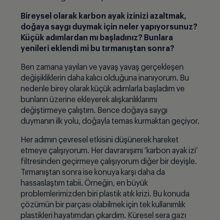
Bireysel olarak karbon ayak izinizi azaltmak,
doğaya saygı duymak için neler yapıyorsunuz?
Küçük adımlardan mı başladınız? Bunlara
yenileri eklendi mi bu tırmanıştan sonra?
Ben zamana yayılan ve yavaş yavaş gerçekleşen
değişikliklerin daha kalıcı olduğuna inanıyorum. Bu
nedenle birey olarak küçük adımlarla başladım ve
bunların üzerine ekleyerek alışkanlıklarımı
değiştirmeye çalıştım. Bence doğaya saygı
duymanın ilk yolu, doğayla temas kurmaktan geçiyor.
Her adımın çevresel etkisini düşünerek hareket
etmeye çalışıyorum. Her davranışımı ‘karbon ayak izi’
filtresinden geçirmeye çalışıyorum diğer bir deyişle.
Tırmanıştan sonra ise konuya karşı daha da
hassaslaştım tabii. Örneğin, en büyük
problemlerimizden biri plastik atık krizi. Bu konuda
çözümün bir parçası olabilmek için tek kullanımlık
plastikleri hayatımdan çıkardım. Küresel sera gazı