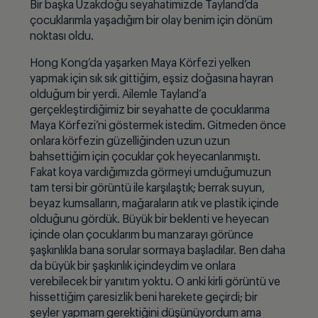
Bir başka Uzakdoğu seyahatimizde Tayland’da
çocuklarımla yaşadığım bir olay benim için dönüm
noktası oldu.
Hong Kong’da yaşarken Maya Körfezi yelken
yapmak için sık sık gittiğim, eşsiz doğasına hayran
olduğum bir yerdi. Ailemle Tayland’a
gerçekleştirdiğimiz bir seyahatte de çocuklarıma
Maya Körfezi’ni göstermek istedim. Gitmeden önce
onlara körfezin güzelliğinden uzun uzun
bahsettiğim için çocuklar çok heyecanlanmıştı.
Fakat koya vardığımızda görmeyi umduğumuzun
tam tersi bir görüntü ile karşılaştık; berrak suyun,
beyaz kumsalların, mağaraların atık ve plastik içinde
olduğunu gördük. Büyük bir beklenti ve heyecan
içinde olan çocuklarım bu manzarayı görünce
şaşkınlıkla bana sorular sormaya başladılar. Ben daha
da büyük bir şaşkınlık içindeydim ve onlara
verebilecek bir yanıtım yoktu. O anki kirli görüntü ve
hissettiğim çaresizlik beni harekete geçirdi; bir
şeyler yapmam gerektiğini düşünüyordum ama