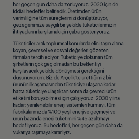
her geçen gün daha da zorluyoruz. 2030 için de
iddialı hedefler belirledik. Üretimden ürün
verimliliğine tüm süreçlerimizi dönüştürüyor,
gezegenimize saygılı bir şekilde tüketicilerimizin
ihtiyaçlarını karşılamak için çaba gösteriyoruz.
Tüketiciler artık toplumsal konularda elini taşın altına
koyan, çevresel ve sosyal değerleri gözeten
firmaları tercih ediyor. Tüketiciye dokunan tüm
şirketlerin çok geç olmadan bu beklentiyi
karşılayacak şekilde dönüşmesi gerektiğini
düşünüyorum. Biz de Arçelik’te ürettiğimiz bir
ürünün ilk aşamasından tüketiciye ulaşana kadar
hatta tüketiciye ulaştıktan sonra da çevreci ürün
etiketini koruyabilmesi için çalışıyoruz. 2030 yılına
kadar; yenilenebilir enerji sistemleri kurmayı, tüm
fabrikalarımızda %100 yeşil enerjiye geçmeyi ve
ürün bazında enerji tüketimini %45 azaltmayı
hedefliyoruz. Bu hedefleri, her geçen gün daha da
yukarıya taşımaya kararlıyız.