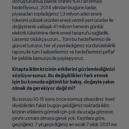
dönüştürülmüş plastik oranını %40 arttırmayı
hedefliyoruz. 2014 yılından bugüne kadar,
piyasadan topladığımız 1,3 milyon adet enerji
tüketimi yüksek ürünleri enerji verimli yeni ürünler ile
değiştirerek yaklaşık 41 milyon hanenin günlük
elektrik tüketimine denk enerji tasarrufu sağladık.
Listemiz oldukça uzun… Tüm bu hedeflerimizi de
güncel tutuyor, her yıl yayınladığımız sürdürülebilirlik
raporu ile tüm faaliyetlerimiz ve hedeflerimizi şeffaf
bir şekilde kamuoyu ile paylaşıyoruz.
Kitapta iklim krizinin etkilerini gözlemlediğinizi
söylüyorsunuz. Bu değişiklikleri fark etmek
için bu konuda eğitimli bir bakış, doğayla yakın
olmak da gerekiyor değil mi?
Bu soruyu 10-15 sene önce sormuş olsaydınız ‘evet’
diyebilirdim fakat bugün geldiğimiz noktada iklim
krizinin etkilerini görmek için çok da uzağa gitmeye,
çevre uzmanı olmaya gerek yok. Kayıtlara göre,
geçtiğimiz 7 yıl geçirdiğimiz en sıcak 7 yıldı; 2021 ise