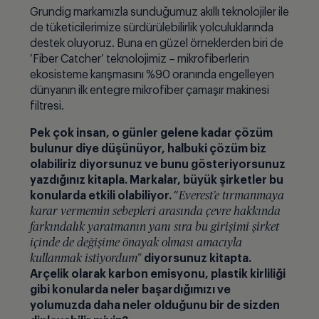
Grundig markamızla sunduğumuz akıllı teknolojiler ile
de tüketicilerimize sürdürülebilirlik yolculuklarında
destek oluyoruz. Buna en güzel örneklerden biri de
‘Fiber Catcher’ teknolojimiz – mikrofiberlerin
ekosisteme karışmasını %90 oranında engelleyen
dünyanın ilk entegre mikrofiber çamaşır makinesi
filtresi.
Pek çok insan, o günler gelene kadar çözüm
bulunur diye düşünüyor, halbuki çözüm biz
olabiliriz diyorsunuz ve bunu gösteriyorsunuz
yazdığınız kitapla. Markalar, büyük şirketler bu
konularda etkili olabiliyor.
“
Everest’e tırmanmaya
karar vermemin sebepleri arasında çevre hakkında
farkındalık yaratmanın yanı sıra bu girişimi şirket
içinde de değişime önayak olması amacıyla
kullanmak istiyordum”
diyorsunuz kitapta.
Arçelik olarak karbon emisyonu, plastik kirliliği
gibi konularda neler başardığımızı ve
yolumuzda daha neler olduğunu bir de sizden