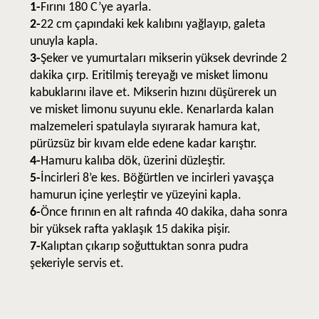
1-
Fırını 180 C’ye ayarla.
2-
22 cm çapındaki kek kalıbını yağlayıp, galeta
unuyla kapla.
3-
Şeker ve yumurtaları mikserin yüksek devrinde 2
dakika çırp. Eritilmiş tereyağı ve misket limonu
kabuklarını ilave et. Mikserin hızını düşürerek un
ve misket limonu suyunu ekle. Kenarlarda kalan
malzemeleri spatulayla sıyırarak hamura kat,
pürüzsüz bir kıvam elde edene kadar karıştır.
4-
Hamuru kalıba dök, üzerini düzleştir.
5-
İncirleri 8’e kes. Böğürtlen ve incirleri yavaşça
hamurun içine yerleştir ve yüzeyini kapla.
6-
Önce fırının en alt rafında 40 dakika, daha sonra
bir yüksek rafta yaklaşık 15 dakika pişir.
7-
Kalıptan çıkarıp soğuttuktan sonra pudra
şekeriyle servis et.