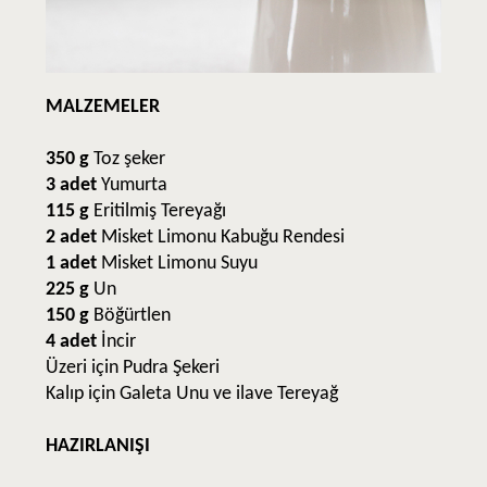
MALZEMELER
350 g
Toz şeker
3 adet
Yumurta
115 g
Eritilmiş Tereyağı
2 adet
Misket Limonu Kabuğu Rendesi
1 adet
Misket Limonu Suyu
225 g
Un
150 g
Böğürtlen
4 adet
İncir
Üzeri için Pudra Şekeri
Kalıp için Galeta Unu ve ilave Tereyağ
HAZIRLANIŞI