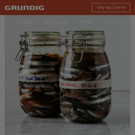
Ana Sayfa
Ruhun Doysun
Tarifler
Hamsiden Ançue