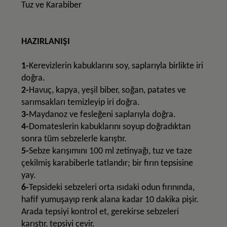
Tuz ve Karabiber
HAZIRLANIŞI
1-
Kerevizlerin kabuklarını soy, saplarıyla birlikte iri
doğra.
2-
Havuç, kapya, yeşil biber, soğan, patates ve
sarımsakları temizleyip iri doğra.
3-
Maydanoz ve fesleğeni saplarıyla doğra.
4-
Domateslerin kabuklarını soyup doğradıktan
sonra tüm sebzelerle karıştır.
5-
Sebze karışımını 100 ml zetinyağı, tuz ve taze
çekilmiş karabiberle tatlandır; bir fırın tepsisine
yay.
6-
Tepsideki sebzeleri orta ısıdaki odun fırınında,
hafif yumuşayıp renk alana kadar 10 dakika pişir.
Arada tepsiyi kontrol et, gerekirse sebzeleri
karıştır, tepsiyi çevir.