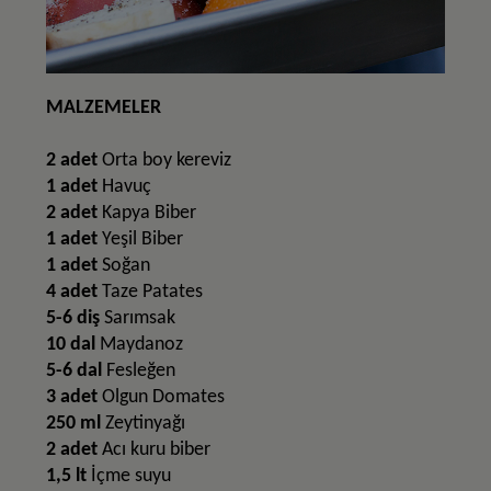
MALZEMELER
2 adet
Orta boy kereviz
1 adet
Havuç
2 adet
Kapya Biber
1 adet
Yeşil Biber
1 adet
Soğan
4 adet
Taze Patates
5-6 diş
Sarımsak
10 dal
Maydanoz
5-6 dal
Fesleğen
3 adet
Olgun Domates
250 ml
Zeytinyağı
2 adet
Acı kuru biber
1,5 lt
İçme suyu