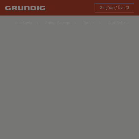
Ana Sayfa
Ruhun Doysun
Tarifler
Artık Sebze Çorba