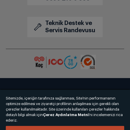
Teknik Destek ve
Servis Randevusu
Bize Ulaşın
Kişisel Verilerin Korunması
İşlem Rehberi
Sitemizde, içeriğin tarafınıza sağlanması, Site’nin performansının
Satış Sözleşmesi
optimize edilmesi ve ziyaretçi profilinin anlaşılması için gerekli olan
çerezler kullanılmaktadır. Site üzerinde kullanılan çerezler hakkında
detaylı bilgi almak için
© 2025 grundig.com.tr
Çerez Aydınlatma Metni
’ni incelemenizi rica
ederiz.