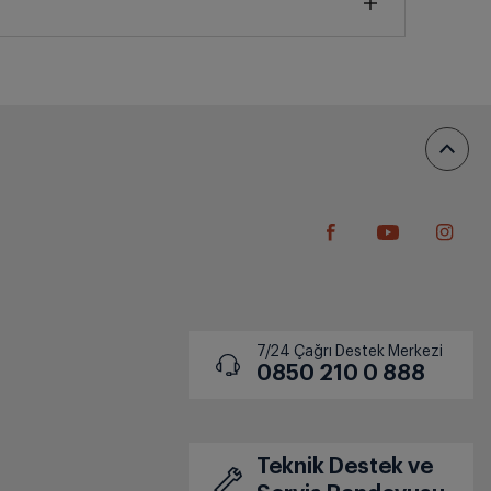
Alışverişi Telefonunuzdan
Tamamlayın
Ödeme bağlantısının gönderileceği
telefon numarasını doğrulayın, işlem
tamamlandığında siparişiniz hazırlamaya
başlasın..
7/24 Çağrı Destek Merkezi
0850 210 0 888
Teknik Destek ve