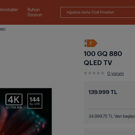
knolojiler
Ruhun
Ağustos Ayına Özel Fırsatlar!
Doysun
880
100 GQ 880
QLED TV
0
yorum
139.999 TL