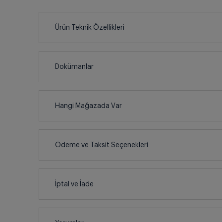
Ürün Teknik Özellikleri
Dokümanlar
Ürünün güvenli kurulum ve kullanımı ile ilgili bilgiler ve 
Hangi Mağazada Var
İl
Ödeme ve Taksit Seçenekleri
Kullanma
İlçe
Kredi Kartı
İptal ve İade
Çoklu Kart ile yapılacak ödemelerde , belirtile
Ürün Bilg
SMS İle Ödeme