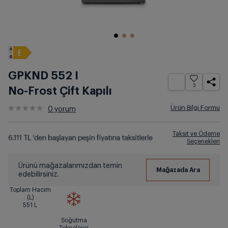
GPKND 552 I
3
No-Frost Çift Kapılı
Ürün Bilgi Formu
0
yorum
Taksit ve Ödeme
Seçenekleri
Ürünü mağazalarımızdan temin
edebilirsiniz.
Toplam Hacim
(L)
551
L
Soğutma
Teknolojisi