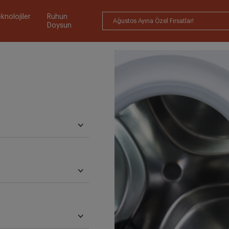
knolojiler
Ruhun
Ağustos Ayına Özel Fırsatlar!
Doysun