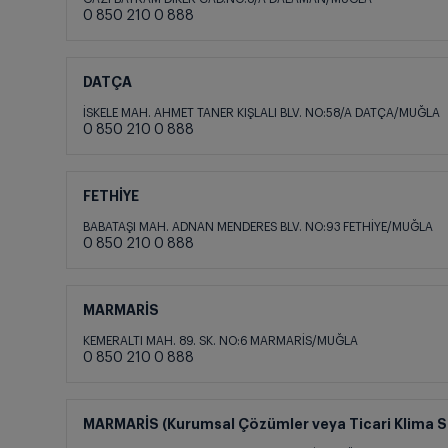
0 850 210 0 888
DATÇA
İSKELE MAH. AHMET TANER KIŞLALI BLV. NO:58/A DATÇA/MUĞLA
0 850 210 0 888
FETHİYE
BABATAŞI MAH. ADNAN MENDERES BLV. NO:93 FETHİYE/MUĞLA
0 850 210 0 888
MARMARİS
KEMERALTI MAH. 89. SK. NO:6 MARMARİS/MUĞLA
0 850 210 0 888
MARMARİS (Kurumsal Çözümler veya Ticari Klima Se