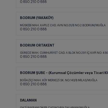
0 850 210 0 888
BODRUM (YAKAKÖY)
MÜSKEBİ MAH. KAPUZ CAD. AVN NO:31/B NO:2 BODRUM/MUĞLA
0 850 210 0 888
BODRUM ORTAKENT
GÜRECE MAH. CUMHURİYET CAD. A BLOK NO:291 İÇ KAPI NO: 4
0 850 210 0 888
BODRUM ŞUBE – (Kurumsal Çözümler veya Ticari Kli
BOĞAZİÇİ MAH. KÖY MERKEZİ SK. NO:143/B MİLAS/MUĞLA
0 850 210 0 888
DALAMAN
GAZİ BAYRAM DİKER CAD.NO:8/A DALAMAN/MUĞLA