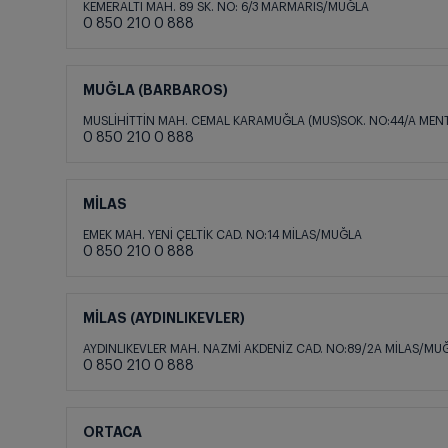
KEMERALTI MAH. 89 SK. NO: 6/3 MARMARİS/MUĞLA
0 850 210 0 888
MUĞLA (BARBAROS)
MUSLİHİTTİN MAH. CEMAL KARAMUĞLA (MUS)SOK. NO:44/A ME
0 850 210 0 888
MİLAS
EMEK MAH. YENİ ÇELTİK CAD. NO:14 MİLAS/MUĞLA
0 850 210 0 888
MİLAS (AYDINLIKEVLER)
AYDINLIKEVLER MAH. NAZMİ AKDENİZ CAD. NO:89/2A MİLAS/MU
0 850 210 0 888
ORTACA