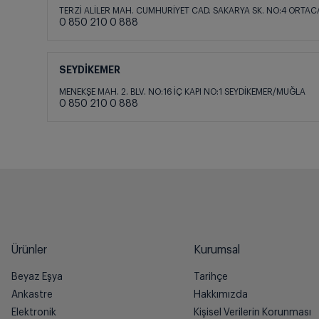
TERZİ ALİLER MAH. CUMHURİYET CAD. SAKARYA SK. NO:4 ORTA
0 850 210 0 888
SEYDİKEMER
MENEKŞE MAH. 2. BLV. NO:16 İÇ KAPI NO:1 SEYDİKEMER/MUĞLA
0 850 210 0 888
Ürünler
Kurumsal
Beyaz Eşya
Tarihçe
Ankastre
Hakkımızda
Elektronik
Kişisel Verilerin Korunması