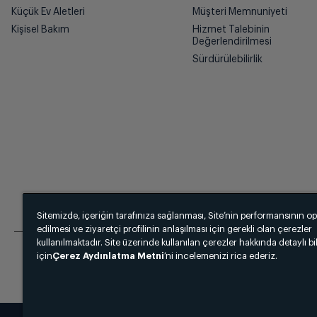
Küçük Ev Aletleri
Müşteri Memnuniyeti
Kişisel Bakım
Hizmet Talebinin
Değerlendirilmesi
Sürdürülebilirlik
Sitemizde, içeriğin tarafınıza sağlanması, Site’nin performansının o
edilmesi ve ziyaretçi profilinin anlaşılması için gerekli olan çerezler
kullanılmaktadır. Site üzerinde kullanılan çerezler hakkında detaylı bi
için
Çerez Aydınlatma Metni
’ni incelemenizi rica ederiz.