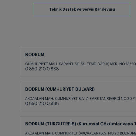
BODRUM
CUMHURİYET MAH. KARAYEL SK. SS. TEMEL YAPI İŞ MER. NO:1A
0 850 210 0 888
BODRUM (CUMHURİYET BULVARI)
AKÇAALAN MAH. CUMHURİYET BLV. A.EMRE TANRIVERDİ NO:20 
0 850 210 0 888
BODRUM (TURGUTREİS) (Kurumsal Çözümler veya Tic
AKÇAALAN MAH. CUMHURİYET (AKÇAALAN) BLV. NO:20 BODRU