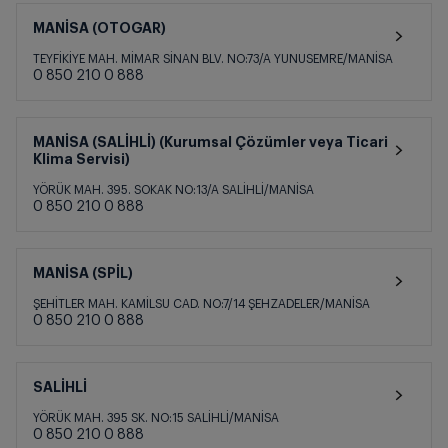
MANİSA (OTOGAR)
TEYFİKİYE MAH. MİMAR SİNAN BLV. NO:73/A YUNUSEMRE/MANİSA
0 850 210 0 888
MANİSA (SALİHLİ) (Kurumsal Çözümler veya Ticari
Klima Servisi)
YÖRÜK MAH. 395. SOKAK NO:13/A SALİHLİ/MANİSA
0 850 210 0 888
MANİSA (SPİL)
ŞEHİTLER MAH. KAMİLSU CAD. NO:7/14 ŞEHZADELER/MANİSA
0 850 210 0 888
SALİHLİ
YÖRÜK MAH. 395 SK. NO:15 SALİHLİ/MANİSA
0 850 210 0 888