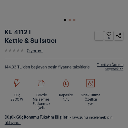
KL 4112 I
6
Kettle & Su Isıtıcı
0
yorum
Taksit ve Ödeme
Seçenekleri
Güç
Gövde
Kapasite
Sıcak Tutma
2200
W
Malzemesi
1.7
L
Özelliği
Paslanmaz
yok
Çelik
Düşük Güç Konumu Tüketim Bilgileri
kılavuzunu incelemek için
tıklayınız.