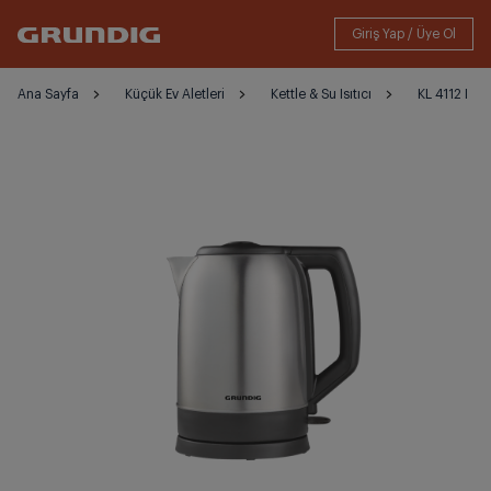
Ana Sayfa
Küçük Ev Aletleri
Kettle & Su Isıtıcı
KL 4112 I