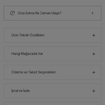
Ürün Evime Ne Zaman Ulaşır?
Ürün Teknik Özellikleri
23
cm
Hangi Mağazada Var
İl
cm
Ödeme ve Taksit Seçenekleri
22
İlçe
Kredi Kartı
İptal ve İade
Çoklu Kart ile yapılacak ödemelerde , belirtilen
vadeli taksit seçenekleri kullanılamayacaktır.