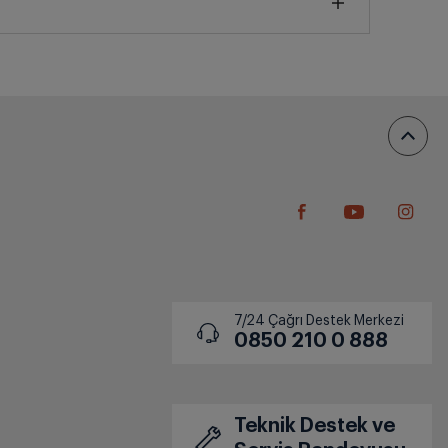
Alışverişi Telefonunuzdan
Tamamlayın
Ödeme bağlantısının gönderileceği
telefon numarasını doğrulayın, işlem
tamamlandığında siparişiniz hazırlamaya
başlasın..
7/24 Çağrı Destek Merkezi
0850 210 0 888
Teknik Destek ve