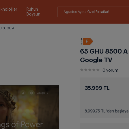
knolojiler
Ruhun
Ağustos Ayına Özel Fırsatlar!
Doysun
U 8500 A
65 GHU 8500 A
Google TV
0
yorum
35.999 TL