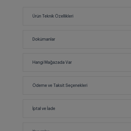
Ürün Teknik Özellikleri
Dokümanlar
Ürünün güvenli kurulum ve kullanımı ile ilgili bilgiler ve 
Hangi Mağazada Var
Türkçe
İl
Ödeme ve Taksit Seçenekleri
Dijital K
İlçe
Kredi Kartı
İptal ve İade
Çoklu Kart ile yapılacak ödemelerde , belirtile
Enerji Eti
SMS İle Ödeme