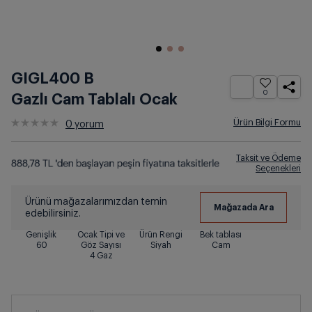
GIGL400 B
0
Gazlı Cam Tablalı Ocak
Ürün Bilgi Formu
0
yorum
Taksit ve Ödeme
Seçenekleri
Ürünü mağazalarımızdan temin
edebilirsiniz.
Genişlik
Ocak Tipi ve
Ürün Rengi
Bek tablası
60
Göz Sayısı
Siyah
Cam
4 Gaz