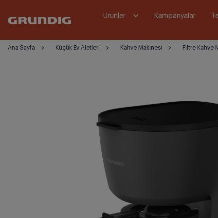
Ürünler
Kampanyalar
Te
Ana Sayfa
Küçük Ev Aletleri
Kahve Makinesi
Filtre Kahve 