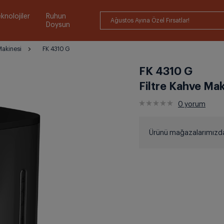
knolojiler
Ruhun
Ağustos Ayına Özel Fırsatlar!
Doysun
Makinesi
FK 4310 G
FK 4310 G
Filtre Kahve Mak
0
yorum
Ürünü mağazalarımızdan