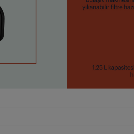
18
cm