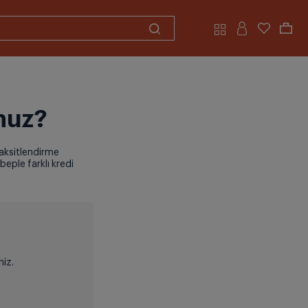
nuz?
taksitlendirme
beple farklı kredi
niz.