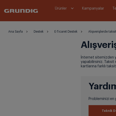
Ürünler
Kampanyalar
Te
Ana Sayfa
Destek
E-Ticaret Destek
Alışverişlerde taks
Alışver
İnternet sitemizden y
yapabilirsiniz. Taksit
kartlarına farklı taksi
Yardım
Probleminizi en g
Teknik D