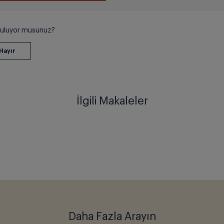
 buluyor musunuz?
İlgili Makaleler
Daha Fazla Arayın