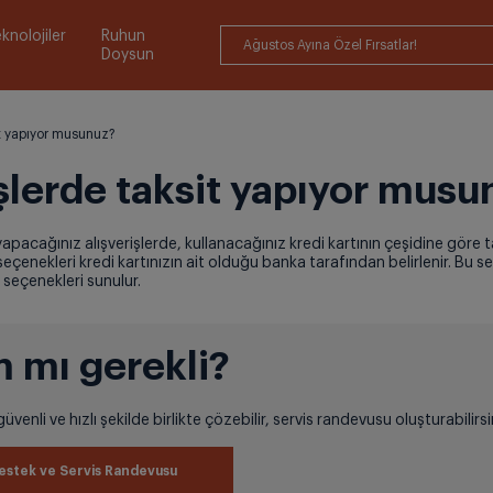
knolojiler
Ruhun
Ağustos Ayına Özel Fırsatlar!
Doysun
it yapıyor musunuz?
işlerde taksit yapıyor musu
apacağınız alışverişlerde, kullanacağınız kredi kartının çeşidine göre 
 seçenekleri kredi kartınızın ait olduğu banka tarafından belirlenir. Bu se
t seçenekleri sunulur.
 mı gerekli?
üvenli ve hızlı şekilde birlikte çözebilir, servis randevusu oluşturabilirsi
estek ve Servis Randevusu