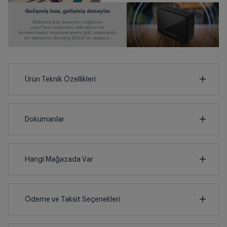
Ürün Teknik Özellikleri
9
cm
Dokümanlar
Ürünün güvenli kurulum ve kullanımı ile ilgili bilgiler ve
işaretlerin açıklamaları kullanma kılavuzlarının ilk
bölümünde verilmiştir.
Hangi Mağazada Var
cm
7
İl
Türkçe
English
Deutsch
Ödeme ve Taksit Seçenekleri
İlçe