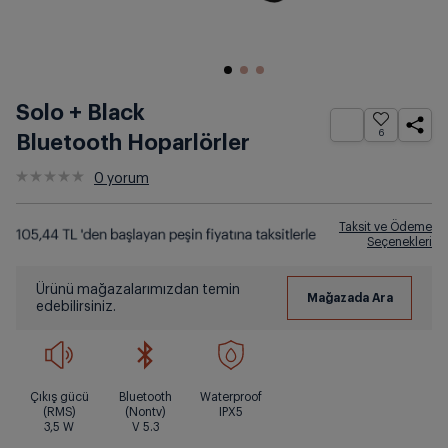
Solo + Black
6
Bluetooth Hoparlörler
0
yorum
Taksit ve Ödeme
Seçenekleri
Ürünü mağazalarımızdan temin
edebilirsiniz.
Çıkış gücü
Bluetooth
Waterproof
(RMS)
(Nontv)
IPX5
3,5 W
V 5.3