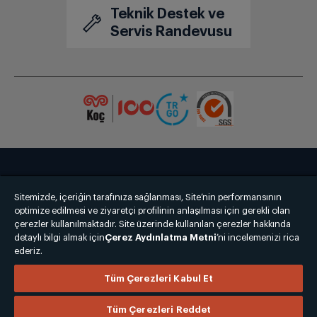
Teknik Destek ve
Servis Randevusu
949 TL x 1
474,50 TL x 2
949 TL
949 TL
Bize Ulaşın
Kişisel Verilerin Korunması
İşlem Rehberi
Sitemizde, içeriğin tarafınıza sağlanması, Site’nin performansının
Satış Sözleşmesi
optimize edilmesi ve ziyaretçi profilinin anlaşılması için gerekli olan
çerezler kullanılmaktadır. Site üzerinde kullanılan çerezler hakkında
© 2025 grundig.com.tr
detaylı bilgi almak için
Çerez Aydınlatma Metni
’ni incelemenizi rica
ederiz.
949 TL
Tüm Çerezleri Kabul Et
Tüm Çerezleri Reddet