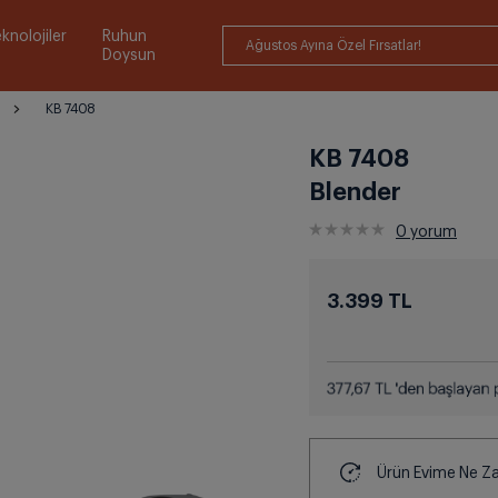
knolojiler
Ruhun
Ağustos Ayına Özel Fırsatlar!
Doysun
KB 7408
KB 7408
Blender
0
yorum
3.399 TL
Ürün Evime Ne Z