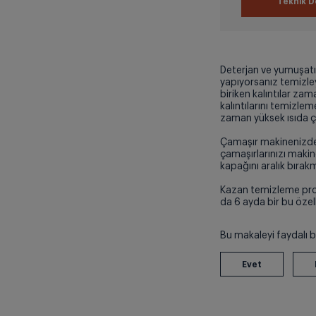
Teknik D
Deterjan ve yumuşatıcı
yapıyorsanız temizley
biriken kalıntılar za
kalıntılarını temizle
zaman yüksek ısıda ça
Çamaşır makinenizdek
çamaşırlarınızı maki
kapağını aralık bıra
Kazan temizleme progr
da 6 ayda bir bu özell
Bu makaleyi faydalı