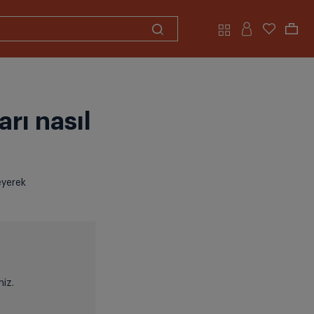
rı nasıl
eyerek
niz.