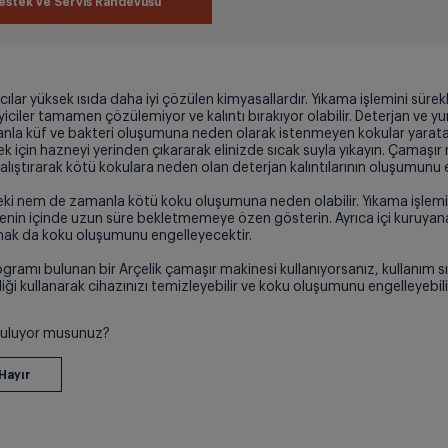
estek ve Servis Randevusu
lar yüksek ısıda daha iyi çözülen kimyasallardır. Yıkama işlemini sürekl
iciler tamamen çözülemiyor ve kalıntı bırakıyor olabilir. Deterjan ve 
manla küf ve bakteri oluşumuna neden olarak istenmeyen kokular yaratab
mek için hazneyi yerinden çıkararak elinizde sıcak suyla yıkayın. Çamaş
lıştırarak kötü kokulara neden olan deterjan kalıntılarının oluşumunu en
i nem de zamanla kötü koku oluşumuna neden olabilir. Yıkama işlemi b
nenin içinde uzun süre bekletmemeye özen gösterin. Ayrıca içi kuruyana
kmak da koku oluşumunu engelleyecektir.
amı bulunan bir Arçelik çamaşır makinesi kullanıyorsanız, kullanım sı
iği kullanarak cihazınızı temizleyebilir ve koku oluşumunu engelleyebili
 buluyor musunuz?