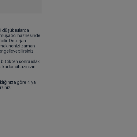
i düşük ısılarda
yumuşatıcı haznesinde
ilir. Deterjan
ır makinenizi zaman
gelleyebilirsiniz.
ittikten sonra ıslak
 kadar cihazınızın
klığınıza göre 4 ya
rsiniz.