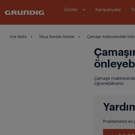
Ürünler
Kampanyalar
Te
Ana Sayfa
Sıkça Sorulan Sorular
Çamaşır makinesindeki kötü k
Çamaşır
önleyeb
Çamaşır makinesindeki
öğrenebilirsiniz.
Yardım
Probleminizi en g