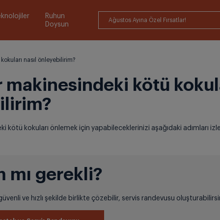
knolojiler
Ruhun
Ağustos Ayına Özel Fırsatlar!
Doysun
okuları nasıl önleyebilirim?
 makinesindeki kötü kokula
ilirim?
 kötü kokuları önlemek için yapabileceklerinizi aşağıdaki adımları izl
 mı gerekli?
üvenli ve hızlı şekilde birlikte çözebilir, servis randevusu oluşturabilirsi